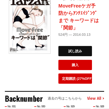
MoveFreeケガ予
防からｱﾝﾁｴｲｼﾞﾝｸﾞ
まで キーワードは
「関節」
524円 — 2014.03.13
試し読み
購入
定期購読 (27%OFF)
Backnumber
View All
過去の号はこちらから
No. 931
No. 930
No. 929
No. 928