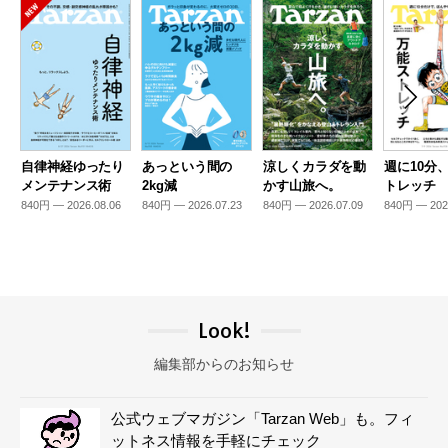
自律神経ゆったり
あっという間の
涼しくカラダを動
週に10分
メンテナンス術
2kg減
かす山旅へ。
トレッチ
840円 — 2026.08.06
840円 — 2026.07.23
840円 — 2026.07.09
840円 — 202
Look!
編集部からのお知らせ
公式ウェブマガジン「Tarzan Web」も。フィ
ットネス情報を手軽にチェック