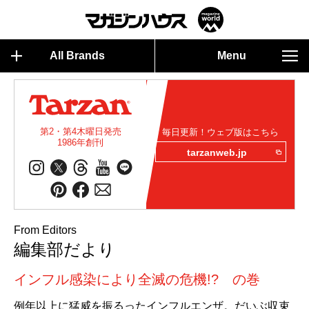
All Brands
Menu
第2・第4木曜日発売
毎日更新！ウェブ版はこちら
1986年創刊
tarzanweb.jp
From Editors
編集部だより
インフル感染により全滅の危機!? の巻
例年以上に猛威を振るったインフルエンザ。だいぶ収束