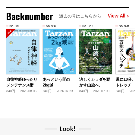
Backnumber
View All
過去の号はこちらから
No. 931
No. 930
No. 929
No. 928
自律神経ゆったり
あっという間の
涼しくカラダを動
週に10分
メンテナンス術
2kg減
かす山旅へ。
トレッチ
840円 — 2026.08.06
840円 — 2026.07.23
840円 — 2026.07.09
840円 — 202
Look!