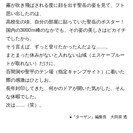
霧が吹き飛ばされる度に顔を出す聖岳の姿を見て、フト
思い出したのは、
高校生の頃、自分の部屋に貼っていた聖岳のポスター！
国内の3000ｍ峰のなかでも、その姿の美しさはピカイチ
でしたから。
そう言えば、ずっと登りたかったんだよな……。
まとまった休みがないと入れない山域（エスケープルー
トが取れない）だけに、
百間洞や聖平のテン場（指定キャンプサイト）に着いた
際の感激はひとしお。
長年封印してきた、何かのドアが開いた気がした、そん
な休暇でした。
次は……（笑）。
●『ターザン』編集長 大田原 透