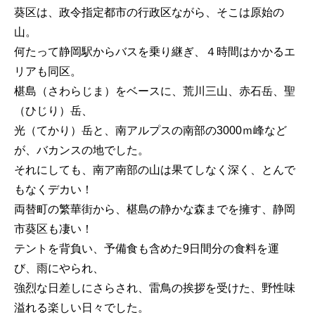
葵区は、政令指定都市の行政区ながら、そこは原始の
山。
何たって静岡駅からバスを乗り継ぎ、４時間はかかるエ
リアも同区。
椹島（さわらじま）をベースに、荒川三山、赤石岳、聖
（ひじり）岳、
光（てかり）岳と、南アルプスの南部の3000ｍ峰など
が、バカンスの地でした。
それにしても、南ア南部の山は果てしなく深く、とんで
もなくデカい！
両替町の繁華街から、椹島の静かな森までを擁す、静岡
市葵区も凄い！
テントを背負い、予備食も含めた9日間分の食料を運
び、雨にやられ、
強烈な日差しにさらされ、雷鳥の挨拶を受けた、野性味
溢れる楽しい日々でした。