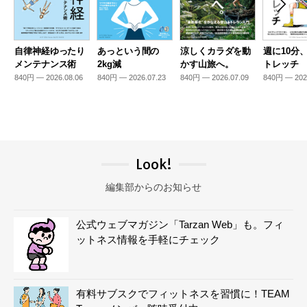
自律神経ゆったり
あっという間の
涼しくカラダを動
週に10分
メンテナンス術
2kg減
かす山旅へ。
トレッチ
840円 — 2026.08.06
840円 — 2026.07.23
840円 — 2026.07.09
840円 — 202
Look!
編集部からのお知らせ
公式ウェブマガジン「Tarzan Web」も。フィ
ットネス情報を手軽にチェック
有料サブスクでフィットネスを習慣に！TEAM