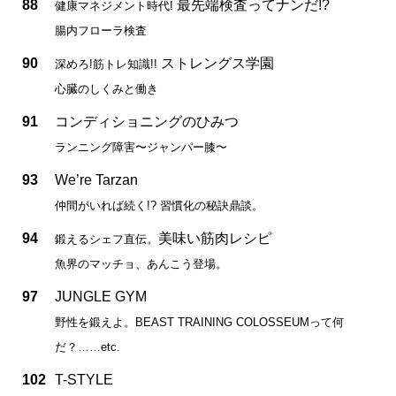
88
最先端検査ってナンだ!?
健康マネジメント時代!
腸内フローラ検査
90
ストレングス学園
深めろ!筋トレ知識!!
心臓のしくみと働き
91
コンディショニングのひみつ
ランニング障害〜ジャンパー膝〜
93
We’re Tarzan
仲間がいれば続く!? 習慣化の秘訣鼎談。
94
美味い筋肉レシピ
鍛えるシェフ直伝。
魚界のマッチョ、あんこう登場。
97
JUNGLE GYM
野性を鍛えよ。BEAST TRAINING COLOSSEUMって何
だ？……etc.
102
T-STYLE