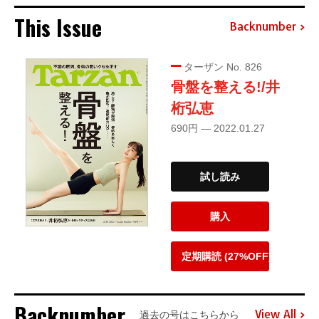
This Issue
Backnumber
ターザン No. 826
骨盤を整える!/井
桁弘恵
690円 — 2022.01.27
試し読み
購入
定期購読 (27%OFF)
Backnumber
View All
過去の号はこちらから