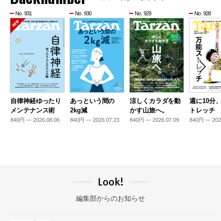
No. 931
No. 930
No. 929
No. 928
自律神経ゆったり
あっという間の
涼しくカラダを動
週に10分
メンテナンス術
2kg減
かす山旅へ。
トレッチ
840円 — 2026.08.06
840円 — 2026.07.23
840円 — 2026.07.09
840円 — 202
Look!
編集部からのお知らせ