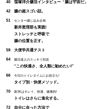
40
窪塚洋介腸活インタビュー「腸は宇宙だ」
42
腸の超スゴい話。
51
センター綴じ込み企画
新井恵理那も実践!
ストレッチと呼吸で
腸の位置を正す。
59
大便学共通テスト
64
腸活達人のスッキリ対談
“この快適さ、全人類に勧めたい!”
66
今日のトイレタイムにお役立ち!
タイプ別・快便メソッド。
70
新3Kはキレイ、快適、健康的!
トイレはさらに進化する。
72
自分に合った方法で