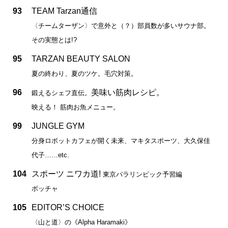
93
TEAM Tarzan通信
〈チームターザン〉で意外と（？）部員数が多いサウナ部。
その実態とは!?
95
TARZAN BEAUTY SALON
夏の終わり、夏のツケ。毛穴対策。
96
美味い筋肉レシピ。
鍛えるシェフ直伝。
映える！ 筋肉お魚メニュー。
99
JUNGLE GYM
分身ロボットカフェが開く未来、マキタスポーツ、大久保佳
代子……etc.
104
スポーツ ニワカ道!
東京パラリンピック予習編
ボッチャ
105
EDITOR’S CHOICE
〈山と道〉の《Alpha Haramaki》