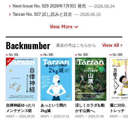
Next Issue No. 929 2026年7月9日 発売
— 2026.06.24
Tarzan No. 927 試し読みと目次
— 2026.06.10
View More
Backnumber
View All
過去の号はこちらから
No. 931
No. 930
No. 929
No. 928
自律神経ゆったり
あっという間の
涼しくカラダを動
週に10分
メンテナンス術
2kg減
かす山旅へ。
トレッチ
840円 — 2026.08.06
840円 — 2026.07.23
840円 — 2026.07.09
840円 — 202