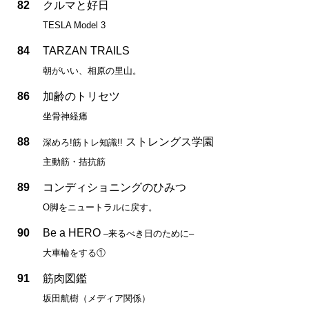
82
クルマと好日
TESLA Model 3
84
TARZAN TRAILS
朝がいい、相原の里山。
86
加齢のトリセツ
坐骨神経痛
88
ストレングス学園
深めろ!筋トレ知識!!
主動筋・拮抗筋
89
コンディショニングのひみつ
O脚をニュートラルに戻す。
90
Be a HERO
–来るべき日のために–
大車輪をする①
91
筋肉図鑑
坂田航樹（メディア関係）