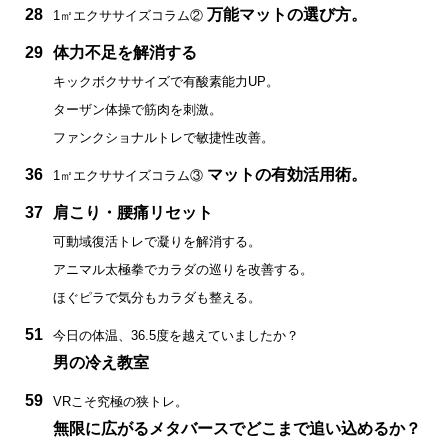
28
万能マットの選び方。
1㎡エクササイズコラム②
29
体力不足を解消する
キックボクササイズで有酸素能力UP。
ターザン体操で筋肉を刺激。
ファンクショナルトレで敏捷性改善。
36
マットの有効活用術。
1㎡エクササイズコラム③
37
肩こり・腰痛リセット
可動域復活トレで凝りを解消する。
アニマル太極拳でカラダの巡りを改善する。
ほぐピラで気分もカラダも整える。
51
今日の体温、36.5度を越えていましたか？
男の冷え教室
59
VRこそ究極の狭トレ。
無限に広がるメタバースでどこまで追い込めるか？