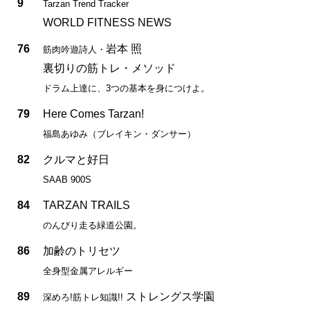
9
Tarzan Trend Tracker
WORLD FITNESS NEWS
76
岩本 照
筋肉吟遊詩人・
裏切りの筋トレ・メソッド
ドラム上達に、3つの基本を身につけよ。
79
Here Comes Tarzan!
福島あゆみ（ブレイキン・ダンサー）
82
クルマと好日
SAAB 900S
84
TARZAN TRAILS
のんびり走る緑道公園。
86
加齢のトリセツ
全身型金属アレルギー
89
ストレングス学園
深めろ!筋トレ知識!!