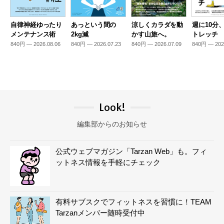
自律神経ゆったり
あっという間の
涼しくカラダを動
週に10分
メンテナンス術
2kg減
かす山旅へ。
トレッチ
840円 — 2026.08.06
840円 — 2026.07.23
840円 — 2026.07.09
840円 — 202
Look!
編集部からのお知らせ
公式ウェブマガジン「Tarzan Web」も。フィ
ットネス情報を手軽にチェック
有料サブスクでフィットネスを習慣に！TEAM
Tarzanメンバー随時受付中