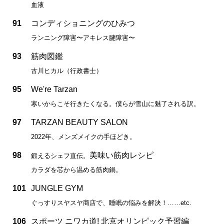
血液
91
コンディショニングのひみつ
ランニング障害〜アキレス腱障害〜
93
筋肉図鑑
古川ヒカル（行政書士）
95
We're Tarzan
寒いからこそ行きたくなる。僕らが雪山に魅了される訳。
97
TARZAN BEAUTY SALON
2022年、メンズメイクの手ほどき。
98
美味い筋肉レシピ
鍛えるシェフ直伝。
カラダを芯から温める筋肉鍋。
101
JUNGLE GYM
ぐっすりスヤスヤ商店で、睡眠の悩みを解決！……etc.
106
スポーツ ニワカ道! 北京オリンピック予習編