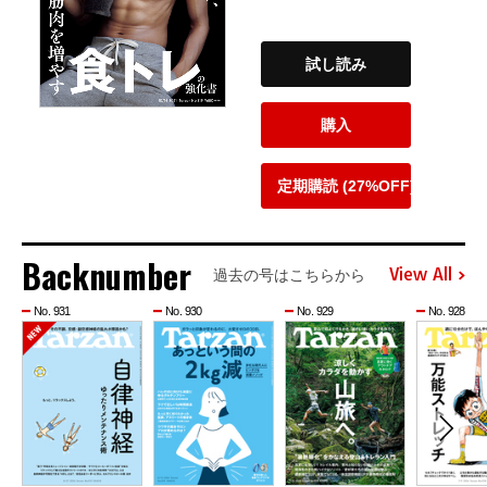
試し読み
購入
定期購読 (27%OFF)
Backnumber
View All
過去の号はこちらから
No. 931
No. 930
No. 929
No. 928