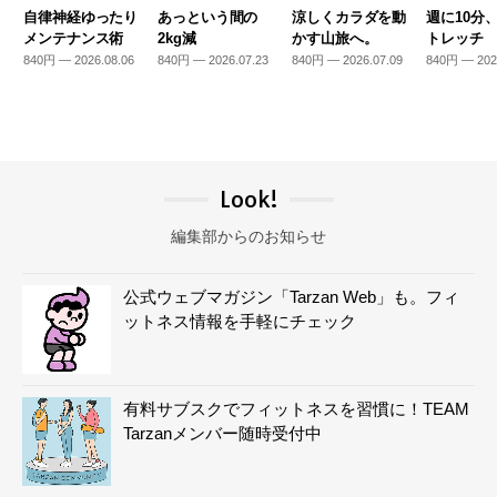
自律神経ゆったり
あっという間の
涼しくカラダを動
週に10分
メンテナンス術
2kg減
かす山旅へ。
トレッチ
840円 — 2026.08.06
840円 — 2026.07.23
840円 — 2026.07.09
840円 — 202
Look!
編集部からのお知らせ
公式ウェブマガジン「Tarzan Web」も。フィ
ットネス情報を手軽にチェック
有料サブスクでフィットネスを習慣に！TEAM
Tarzanメンバー随時受付中