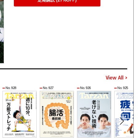
定期購読 (27%OFF)
View All
No. 928
No. 927
No. 926
No. 925