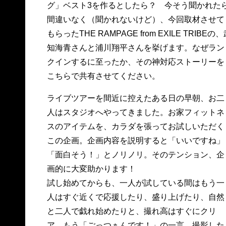
グ」ベスト3を作るとしたら？ 今そう聞かれた
間違いなく（聞かれないけど）、今回取材させて
もらったTHE RAMPAGE from EXILE TRIBEの、武
知海青さんと浦川翔平さんを挙げます。なぜラン
クインするに至ったか、その神対応ストーリーを
こちらで共有させてください。
ライブツアーを間近に控えたある日の早朝、お二
人はスタジオへやってきました。お家フィットネ
スのアイテムを、カラダを張ってお試しいただく
この企画。企画内容を説明すると「いいですね」
「面白そう！」とノリノリ。そのテンション、企
画的に大変助かります！
試し始めてからも、一人が試している間はもう一
人はすぐ近くで応援したり、盛り上げたり、自然
と二人で戯れ始めたりと、撮れ高はすぐにクリ
ア。もう「ごっつぁんです！」の一言。撮影した