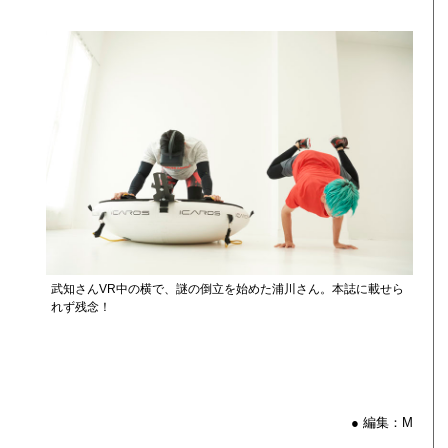
武知さんVR中の横で、謎の倒立を始めた浦川さん。本誌に載せら
れず残念！
● 編集：M