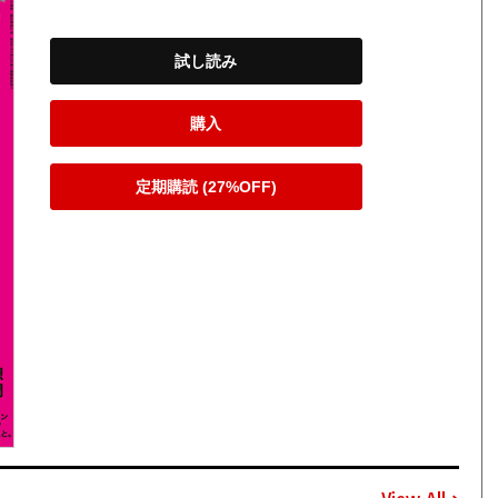
試し読み
購入
定期購読 (27%OFF)