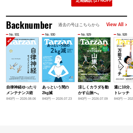
定期購読 (27%OFF)
Backnumber
View All
過去の号はこちらから
No. 931
No. 930
No. 929
No. 928
自律神経ゆったり
あっという間の
涼しくカラダを動
週に10分
メンテナンス術
2kg減
かす山旅へ。
トレッチ
840円 — 2026.08.06
840円 — 2026.07.23
840円 — 2026.07.09
840円 — 202