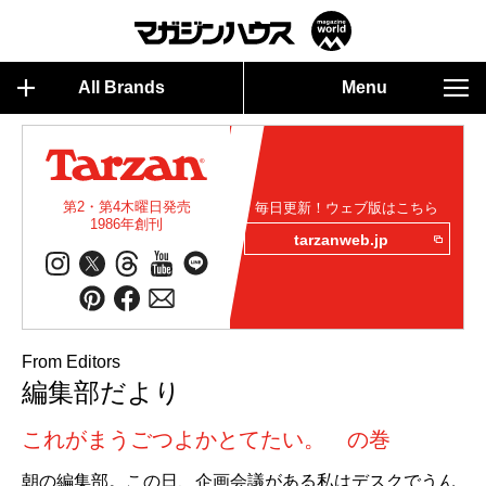
All Brands
Menu
第2・第4木曜日発売
毎日更新！ウェブ版はこちら
1986年創刊
tarzanweb.jp
From Editors
編集部だより
これがまうごつよかとてたい。 の巻
朝の編集部。この日、企画会議がある私はデスクでうん