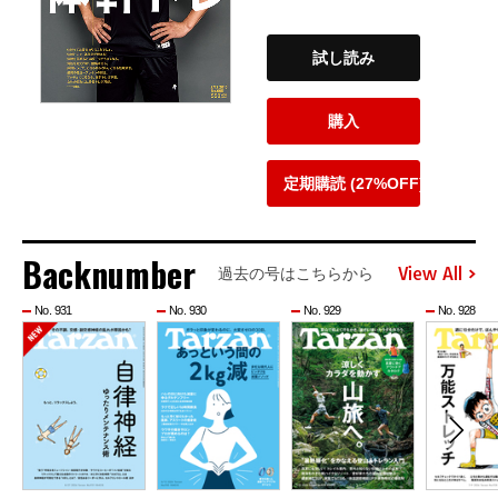
試し読み
購入
定期購読 (27%OFF)
Backnumber
View All
過去の号はこちらから
No. 931
No. 930
No. 929
No. 928