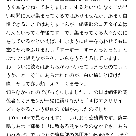
うん頭をひねっておりました。するといつになくこの早
い時間に人が集まってくるではありませんか。あまり自
慢できることではありませんが、編集部のコアタイムは
なんといっても午後です。で、集まってくる人々がなに
をしているかといえば、拝むように両手をあわせて右に
左にそれをふりまわし「すーすー、すーとっとっと」と
ぶつぶつ唱えながらそこいらをうろうろしています。
わ、ついに彼らはあちらがわへいってしまったのでしょ
うか。と、そこにあらわれたのが、白い眉にとぼけた
瞳、そして赤い頬、え？ くまモン。
知らなかったのでびっくりしました。この日は編集部関
係者とくまモンが一緒に踊りながら「４秒エクササイ
ズ」をやるという動画の収録があったのでした
（YouTubeで見られます）。いちおう公務員です。熊本
県しあわせ部長！世に数ある熊キャラのなかでも、あら
われるだけでいつもの編集部の気圧を1hPaゆるくしそう