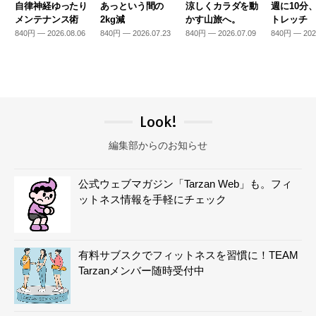
自律神経ゆったり
あっという間の
涼しくカラダを動
週に10分
メンテナンス術
2kg減
かす山旅へ。
トレッチ
840円 — 2026.08.06
840円 — 2026.07.23
840円 — 2026.07.09
840円 — 202
Look!
編集部からのお知らせ
公式ウェブマガジン「Tarzan Web」も。フィ
ットネス情報を手軽にチェック
有料サブスクでフィットネスを習慣に！TEAM
Tarzanメンバー随時受付中