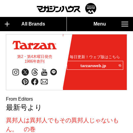
All Brands
Menu
第2・第4木曜日発売
毎日更新！ウェブ版はこちら
1986年創刊
tarzanweb.jp
From Editors
最新号より
異邦人は異邦人でもその異邦人じゃないも
ん。 の巻