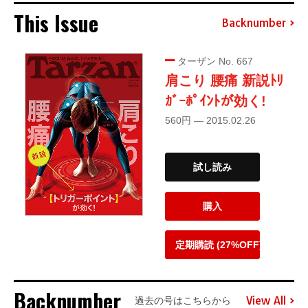
This Issue
Backnumber
ターザン No. 667
肩こり 腰痛 新説ﾄﾘ
ｶﾞｰﾎﾟｲﾝﾄが効く!
560円 — 2015.02.26
試し読み
購入
定期購読 (27%OFF)
Backnumber
View All
過去の号はこちらから