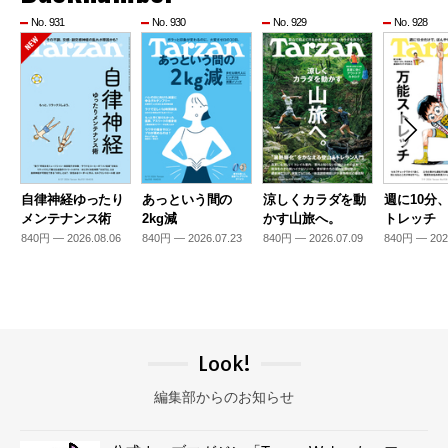
No. 931
No. 930
No. 929
No. 928
自律神経ゆったり
あっという間の
涼しくカラダを動
週に10分
メンテナンス術
2kg減
かす山旅へ。
トレッチ
840円 — 2026.08.06
840円 — 2026.07.23
840円 — 2026.07.09
840円 — 202
Look!
編集部からのお知らせ