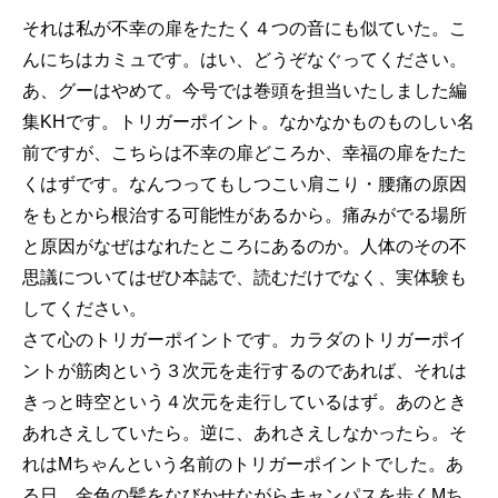
それは私が不幸の扉をたたく４つの音にも似ていた。こ
んにちはカミュです。はい、どうぞなぐってください。
あ、グーはやめて。今号では巻頭を担当いたしました編
集KHです。トリガーポイント。なかなかものものしい名
前ですが、こちらは不幸の扉どころか、幸福の扉をたた
くはずです。なんつってもしつこい肩こり・腰痛の原因
をもとから根治する可能性があるから。痛みがでる場所
と原因がなぜはなれたところにあるのか。人体のその不
思議についてはぜひ本誌で、読むだけでなく、実体験も
してください。
さて心のトリガーポイントです。カラダのトリガーポイ
ントが筋肉という３次元を走行するのであれば、それは
きっと時空という４次元を走行しているはず。あのとき
あれさえしていたら。逆に、あれさえしなかったら。そ
れはMちゃんという名前のトリガーポイントでした。あ
る日、金色の髪をなびかせながらキャンパスを歩くMち