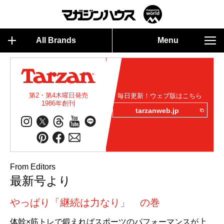
All Brands
Menu
第2・第4木曜日発売
毎日更新！ウェブ版はこちら
1986年創刊
tarzanweb.jp
From Editors
最新号より
やっぱり「継続は力なり」 の巻
体幹×筋トレで鍛えればスポーツのパフォーマンスが上