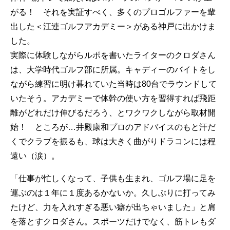
がる！ それを実証すべく、多くのプロゴルファーを輩
出した＜江連ゴルフアカデミー＞がある神戸に出かけま
した。
実際に体験しながらルポを書いたライターのクロダさん
は、大学時代ゴルフ部に所属。キャディーのバイトをし
ながら練習に明け暮れていた当時は80台でラウンドして
いたそう。アカデミーで体幹の使い方を習得すれば飛距
離がどれだけ伸びるだろう、とワクワクしながら取材開
始！ ところが…井殿康和プロのアドバイスのもと汗だ
くでクラブを振るも、球は大きく曲がりドラコンには程
遠い（涙）。
「仕事が忙しくなって、子供も生まれ、ゴルフ場に足を
運ぶのは１年に１度あるかないか。久しぶりに打ってみ
たけど、力を入れすぎる悪い癖が出ちゃいました」と肩
を落とすクロダさん。スポーツだけでなく、筋トレもダ