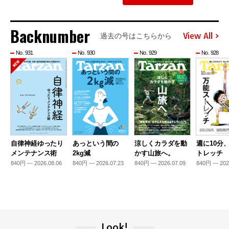
Backnumber
View All
過去の号はこちらから
No. 931
No. 930
No. 929
No. 928
自律神経ゆったり
あっという間の
涼しくカラダを動
週に10分
メンテナンス術
2kg減
かす山旅へ。
トレッチ
840円 — 2026.08.06
840円 — 2026.07.23
840円 — 2026.07.09
840円 — 202
Look!