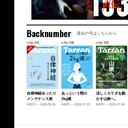
Backnumber
過去の号はこちらから
No. 931
No. 930
No. 929
自律神経ゆったり
あっという間の
涼しくカラダを動
メンテナンス術
2kg減
かす山旅へ。
840円 — 2026.08.06
840円 — 2026.07.23
840円 — 2026.07.09