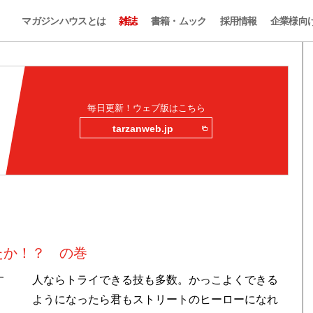
マガジンハウスとは
雑誌
書籍・ムック
採用情報
企業様向
毎日更新！ウェブ版はこちら
tarzanweb.jp
たか！？ の巻
す
人ならトライできる技も多数。かっこよくできる
ようになったら君もストリートのヒーローになれ