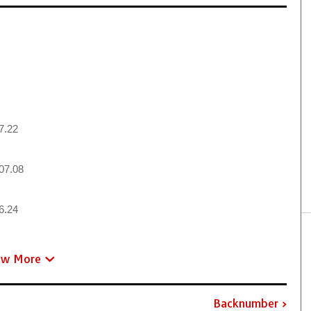
7.22
07.08
6.24
ew More
Backnumber