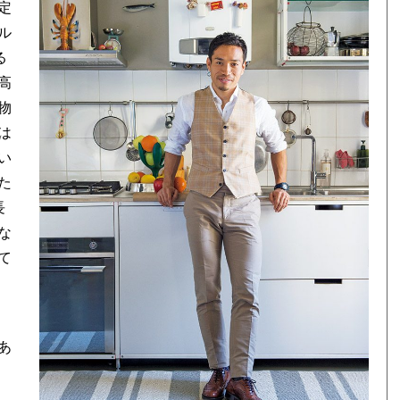
定
ル
る
高
物
は
い
た
長
な
て
あ