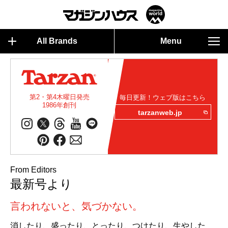
All Brands
Menu
第2・第4木曜日発売
毎日更新！ウェブ版はこちら
1986年創刊
tarzanweb.jp
From Editors
最新号より
言われないと、気づかない。
消したり、盛ったり、とったり、つけたり、生やした