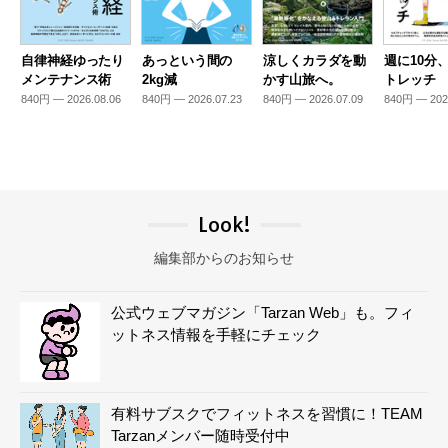
自律神経ゆったり
あっという間の
涼しくカラダを動
週に10分
メンテナンス術
2kg減
かす山旅へ。
トレッチ
840円 — 2026.08.06
840円 — 2026.07.23
840円 — 2026.07.09
840円 — 202
Look!
編集部からのお知らせ
公式ウェブマガジン「Tarzan Web」も。フィ
ットネス情報を手軽にチェック
有料サブスクでフィットネスを習慣に！TEAM
Tarzanメンバー随時受付中