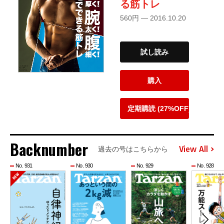
る筋トレ
560円 — 2016.10.20
試し読み
購入
定期購読 (27%OFF)
Backnumber
View All
過去の号はこちらから
No. 931
No. 930
No. 929
No. 928