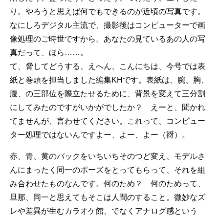
り。やろうと思えば何でもできるのが近頃の写真です。
なにしろデジタル主流で、撮影後はコンピューターで画
像処理のご時世ですから。あなたの見ているあの人の写
真だって、ほら……。
て、脅してどうする、えへん、こんにちは、今号では表
紙と巻頭を担当しました編集KHです。表紙は、腕、胸、
腹、の三部位を際立たせるために、背景を変えて三分割
にしてみたのですがいかがでしたか？ えーと、聞かれ
てませんが、言わせてください。これって、コンピュー
ター処理ではないんですよー、よー、よー（谺）。
赤、青、黄のバックをいちいちそのつど変え、モデルさ
んにまったく同一のポーズをとってもらって、それを組
み合わせたものなんです。何のため？ 何のためって、
旦那、同一と思えてもそこは人間のすること。微妙なズ
レや差異が生むカラオケ館、でなくアナログ感という