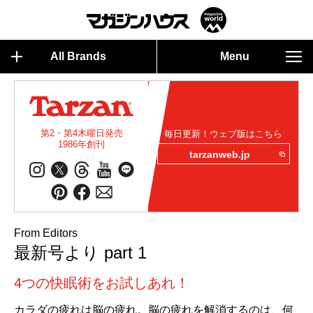
All Brands
Menu
第2・第4木曜日発売
毎日更新！ウェブ版はこちら
1986年創刊
tarzanweb.jp
From Editors
最新号より part 1
4つの快眠術をお試しあれ！
カラダの疲れは脳の疲れ。脳の疲れを解消するのは、何