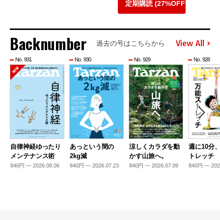
定期購読 (27%OFF)
Backnumber
View All
過去の号はこちらから
No. 931
No. 930
No. 929
No. 928
自律神経ゆったり
あっという間の
涼しくカラダを動
週に10分
メンテナンス術
2kg減
かす山旅へ。
トレッチ
840円 — 2026.08.06
840円 — 2026.07.23
840円 — 2026.07.09
840円 — 202