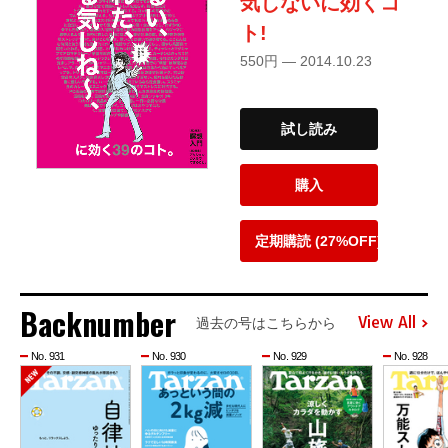
気しないに効くコ
ト!
550円 — 2014.10.23
試し読み
購入
定期購読 (27%OFF)
Backnumber
View All
過去の号はこちらから
No. 931
No. 930
No. 929
No. 928