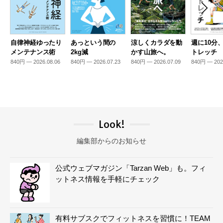
自律神経ゆったり
あっという間の
涼しくカラダを動
週に10分
メンテナンス術
2kg減
かす山旅へ。
トレッチ
840円 — 2026.08.06
840円 — 2026.07.23
840円 — 2026.07.09
840円 — 202
Look!
編集部からのお知らせ
公式ウェブマガジン「Tarzan Web」も。フィ
ットネス情報を手軽にチェック
有料サブスクでフィットネスを習慣に！TEAM