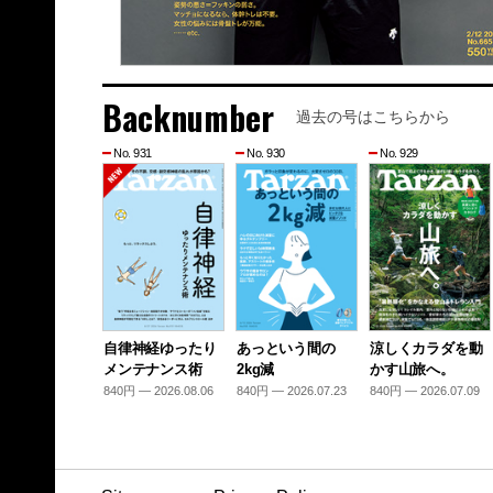
Backnumber
過去の号はこちらから
No. 931
No. 930
No. 929
自律神経ゆったり
あっという間の
涼しくカラダを動
メンテナンス術
2kg減
かす山旅へ。
840円 — 2026.08.06
840円 — 2026.07.23
840円 — 2026.07.09