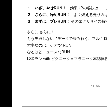
１ いざ、やせRUN！
効果UPの秘訣は……
２ さらに、締めRUN！
よく燃える走り方
３ まずは、プレRUN！
そのエクササイズ特
さらに さらに！
もう失敗しない〝データで読み解く、フル４
大事なのは、ケアfor RUN
なるほどニュースなRUN！
LSDラン with ピクニック＝マラニック本誌体
SHARE