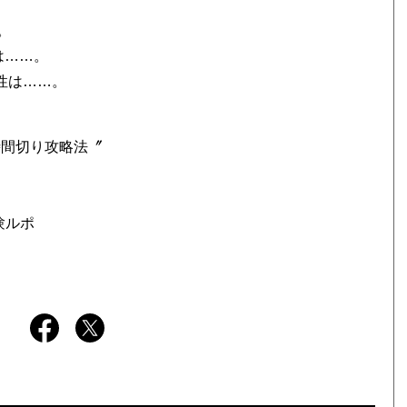
。
は……。
性は……。
時間切り攻略法〞
験ルポ