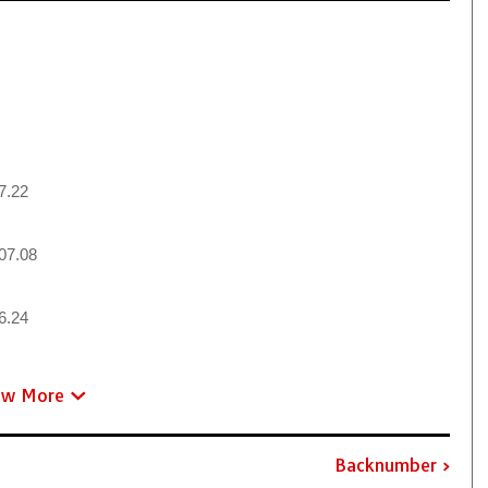
7.22
07.08
6.24
ew More
Backnumber