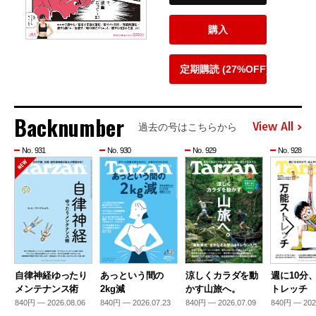
購入
定期購読 (27%OFF)
Backnumber
View All
過去の号はこちらから
No. 931
No. 930
No. 929
No. 928
自律神経ゆったり
あっという間の
涼しくカラダを動
週に10分
メンテナンス術
2kg減
かす山旅へ。
トレッチ
840円 — 2026.08.06
840円 — 2026.07.23
840円 — 2026.07.09
840円 — 202