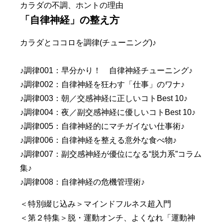
カラダの不調、ホントの理由
「自律神経」の整え方
カラダとココロを調律(チューニング)♪
♪調律001：早分かり！ 自律神経チューニング♪
♪調律002：自律神経を狂わす「仕事」のワナ♪
♪調律003：朝／交感神経に正しいコトBest 10♪
♪調律004：夜／副交感神経に優しいコトBest 10♪
♪調律005：自律神経的にマチガイない仕事術♪
♪調律006：自律神経を整える意外な食べ物♪
♪調律007：副交感神経が優位になる“脱力系”コラム
集♪
♪調律008：自律神経の危機管理術♪
＜特別綴じ込み＞マインドフルネス超入門
＜第２特集＞脱・運動オンチ、よくなれ「運動神