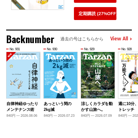
定期購読 (27%OFF)
Backnumber
View All
過去の号はこちらから
No. 931
No. 930
No. 929
No. 928
自律神経ゆったり
あっという間の
涼しくカラダを動
週に10分
メンテナンス術
2kg減
かす山旅へ。
トレッチ
840円 — 2026.08.06
840円 — 2026.07.23
840円 — 2026.07.09
840円 — 202