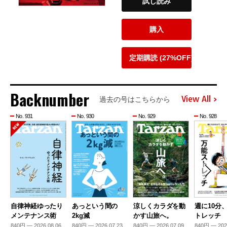
試し読み
購入
定期購読 (27%OFF)
Backnumber
View All
過去の号はこちらから
No. 931
No. 930
No. 929
No. 928
自律神経ゆったり
あっという間の
涼しくカラダを動
週に10分
メンテナンス術
2kg減
かす山旅へ。
トレッチ
840円 — 2026.08.06
840円 — 2026.07.23
840円 — 2026.07.09
840円 — 202