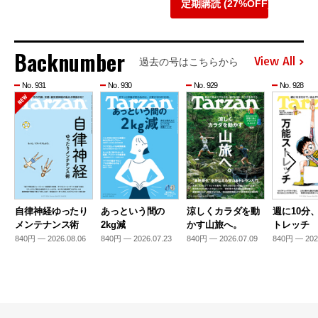
定期購読 (27%OFF)
Backnumber
View All
過去の号はこちらから
No. 931
No. 930
No. 929
No. 928
自律神経ゆったり
あっという間の
涼しくカラダを動
週に10分
メンテナンス術
2kg減
かす山旅へ。
トレッチ
840円 — 2026.08.06
840円 — 2026.07.23
840円 — 2026.07.09
840円 — 202