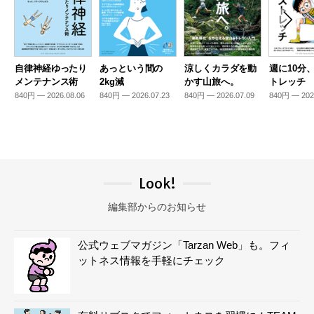
自律神経ゆったり
あっという間の
涼しくカラダを動
週に10分
メンテナンス術
2kg減
かす山旅へ。
トレッチ
840円 — 2026.08.06
840円 — 2026.07.23
840円 — 2026.07.09
840円 — 202
Look!
編集部からのお知らせ
公式ウェブマガジン「Tarzan Web」も。フィ
ットネス情報を手軽にチェック