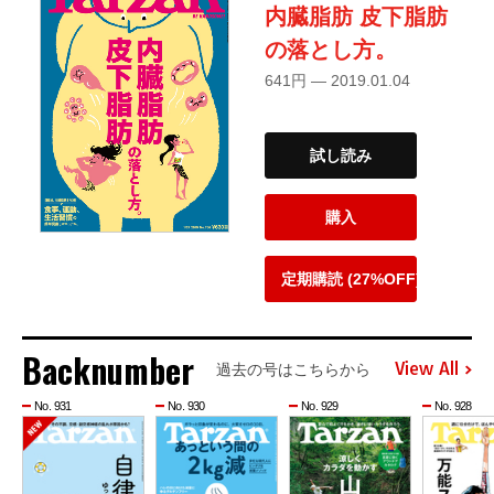
内臓脂肪 皮下脂肪
の落とし方。
641円 — 2019.01.04
試し読み
購入
定期購読 (27%OFF)
Backnumber
View All
過去の号はこちらから
No. 931
No. 930
No. 929
No. 928