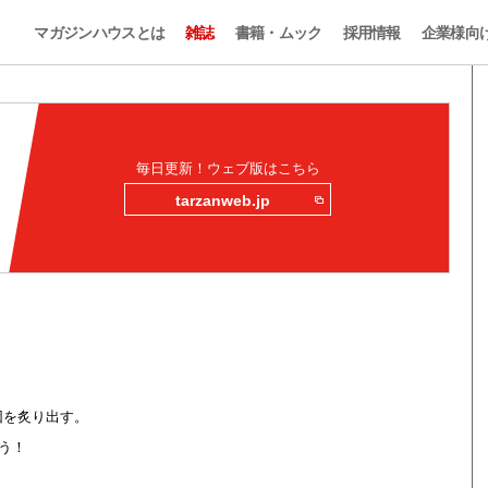
マガジンハウスとは
雑誌
書籍・ムック
採用情報
企業様向
毎日更新！ウェブ版はこちら
tarzanweb.jp
因を炙り出す。
う！