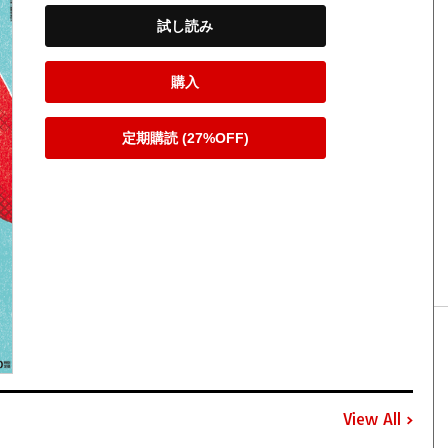
試し読み
購入
定期購読 (27%OFF)
View All