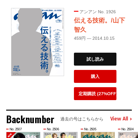
アンアン No. 1926
伝える技術。/山下
智久
459円 — 2014.10.15
試し読み
購入
定期購読 (27%OFF)
Backnumber
View All
過去の号はこちらから
No. 2507
No. 2506
No. 2505
No. 2504