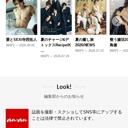
愛とSEX/寺西拓人
夏のチャージ&デ
夏の癒し旅
整う腸活20
トックスRecipe/K
2026/NEWS
島健
980円 — 2026.08.05
…
880円 — 2026.07.22
880円 — 202
880円 — 2026.07.29
Look!
編集部からのお知らせ
誌面を撮影・スクショしてSNS等にアップする
ことは法律で禁止されています。