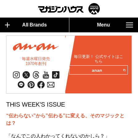
All Brands
Menu
毎日更新！ 公式サイトはこ
毎週水曜日発売
ちら
1970年創刊
anan
THIS WEEK’S ISSUE
“伝わらない”から”伝わる”に変える、そのマジックと
は？
「なんでこの人わかってくれないのかしら？」