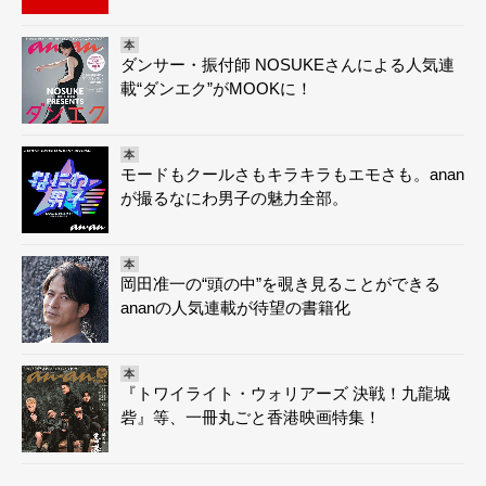
本
ダンサー・振付師 NOSUKEさんによる人気連
載“ダンエク”がMOOKに！
本
モードもクールさもキラキラもエモさも。anan
が撮るなにわ男子の魅力全部。
本
岡田准一の“頭の中”を覗き見ることができる
ananの人気連載が待望の書籍化
本
『トワイライト・ウォリアーズ 決戦！九龍城
砦』等、一冊丸ごと香港映画特集！