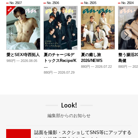
No. 2507
No. 2506
No. 2505
No. 2504
愛とSEX/寺西拓人
夏のチャージ&デ
夏の癒し旅
整う腸活20
トックスRecipe/K
2026/NEWS
島健
980円 — 2026.08.05
…
880円 — 2026.07.22
880円 — 202
880円 — 2026.07.29
Look!
編集部からのお知らせ
誌面を撮影・スクショしてSNS等にアップする