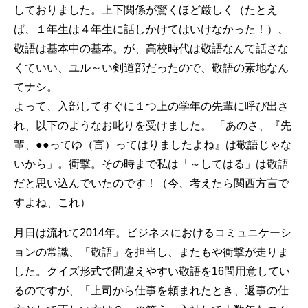
しておりました。上下関係が驚くほど厳しく（たとえ
ば、１年生は４年生に話しかけてはいけなかった！）、
敬語は基本中の基本。が、高校時代は敬語なんて話さな
くていい、ユル～い剣道部だったので、敬語の素地なん
てナシ。
よって、入部してすぐに１つ上の学年の先輩に呼び出さ
れ、以下のようなお叱りを受けました。 「あのさ、『先
輩、●●ってゆ（言）ってはりましたよね』は敬語じゃな
いから」。衝撃。その時まで私は「～してはる」は敬語
だと思い込んでいたのです！（今、考えたら関西方言で
すよね、これ）
月日は流れて2014年。ビジネスにおけるコミュニケーシ
ョンの常識、「敬語」を担当し、またもや衝撃が走りま
した。クイズ形式で間違えやすい敬語を16問用意してい
るのですが、「上司から仕事を頼まれたとき、返事の仕