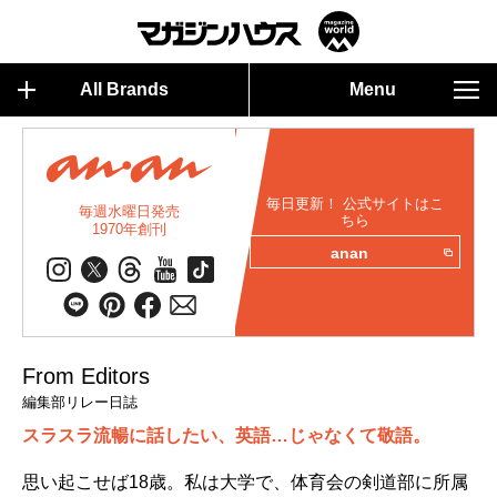
All Brands
Menu
毎日更新！ 公式サイトはこ
毎週水曜日発売
ちら
1970年創刊
anan
From Editors
編集部リレー日誌
スラスラ流暢に話したい、英語…じゃなくて敬語。
思い起こせば18歳。私は大学で、体育会の剣道部に所属