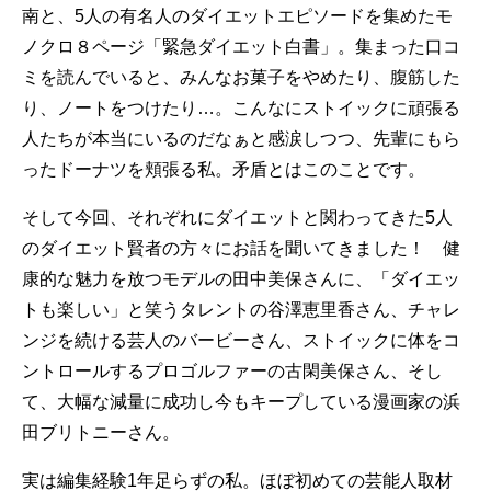
南と、5人の有名人のダイエットエピソードを集めたモ
ノクロ８ページ「緊急ダイエット白書」。集まった口コ
ミを読んでいると、みんなお菓子をやめたり、腹筋した
り、ノートをつけたり…。こんなにストイックに頑張る
人たちが本当にいるのだなぁと感涙しつつ、先輩にもら
ったドーナツを頬張る私。矛盾とはこのことです。
そして今回、それぞれにダイエットと関わってきた5人
のダイエット賢者の方々にお話を聞いてきました！ 健
康的な魅力を放つモデルの田中美保さんに、「ダイエッ
トも楽しい」と笑うタレントの谷澤恵里香さん、チャレ
ンジを続ける芸人のバービーさん、ストイックに体をコ
ントロールするプロゴルファーの古閑美保さん、そし
て、大幅な減量に成功し今もキープしている漫画家の浜
田ブリトニーさん。
実は編集経験1年足らずの私。ほぼ初めての芸能人取材