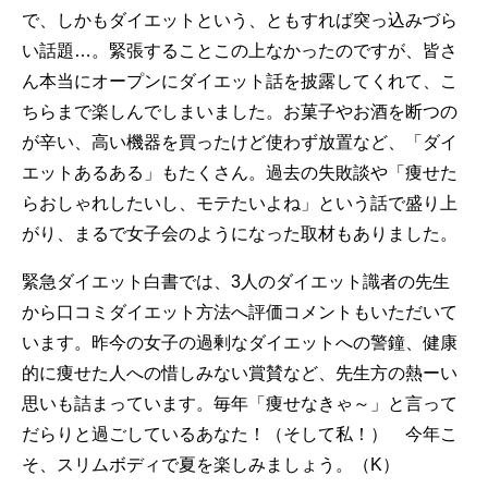
で、しかもダイエットという、ともすれば突っ込みづら
い話題…。緊張することこの上なかったのですが、皆さ
ん本当にオープンにダイエット話を披露してくれて、こ
ちらまで楽しんでしまいました。お菓子やお酒を断つの
が辛い、高い機器を買ったけど使わず放置など、「ダイ
エットあるある」もたくさん。過去の失敗談や「痩せた
らおしゃれしたいし、モテたいよね」という話で盛り上
がり、まるで女子会のようになった取材もありました。
緊急ダイエット白書では、3人のダイエット識者の先生
から口コミダイエット方法へ評価コメントもいただいて
います。昨今の女子の過剰なダイエットへの警鐘、健康
的に痩せた人への惜しみない賞賛など、先生方の熱ーい
思いも詰まっています。毎年「痩せなきゃ～」と言って
だらりと過ごしているあなた！（そして私！） 今年こ
そ、スリムボディで夏を楽しみましょう。（K）