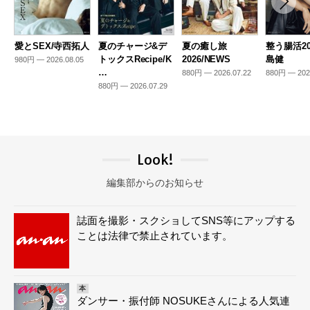
愛とSEX/寺西拓人
夏のチャージ&デ
夏の癒し旅
整う腸活20
トックスRecipe/K
2026/NEWS
島健
980円 — 2026.08.05
…
880円 — 2026.07.22
880円 — 202
880円 — 2026.07.29
Look!
編集部からのお知らせ
誌面を撮影・スクショしてSNS等にアップする
ことは法律で禁止されています。
本
ダンサー・振付師 NOSUKEさんによる人気連