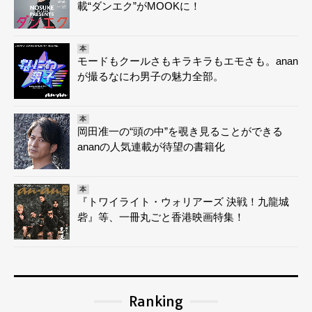
載“ダンエク”がMOOKに！
本
モードもクールさもキラキラもエモさも。anan
が撮るなにわ男子の魅力全部。
本
岡田准一の“頭の中”を覗き見ることができる
ananの人気連載が待望の書籍化
本
『トワイライト・ウォリアーズ 決戦！九龍城
砦』等、一冊丸ごと香港映画特集！
Ranking