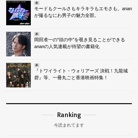
本
モードもクールさもキラキラもエモさも。anan
が撮るなにわ男子の魅力全部。
本
岡田准一の“頭の中”を覗き見ることができる
ananの人気連載が待望の書籍化
本
『トワイライト・ウォリアーズ 決戦！九龍城
砦』等、一冊丸ごと香港映画特集！
Ranking
今読まれてます