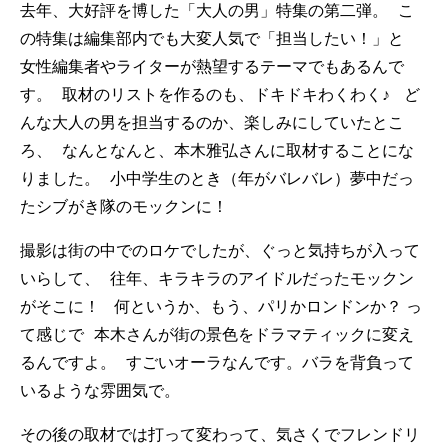
去年、大好評を博した「大人の男」特集の第二弾。 こ
の特集は編集部内でも大変人気で「担当したい！」と
女性編集者やライターが熱望するテーマでもあるんで
す。 取材のリストを作るのも、ドキドキわくわく♪ ど
んな大人の男を担当するのか、楽しみにしていたとこ
ろ、 なんとなんと、本木雅弘さんに取材することにな
りました。 小中学生のとき（年がバレバレ）夢中だっ
たシブがき隊のモックンに！
撮影は街の中でのロケでしたが、ぐっと気持ちが入って
いらして、 往年、キラキラのアイドルだったモックン
がそこに！ 何というか、もう、パリかロンドンか？ っ
て感じで 本木さんが街の景色をドラマティックに変え
るんですよ。 すごいオーラなんです。バラを背負って
いるような雰囲気で。
その後の取材では打って変わって、気さくでフレンドリ