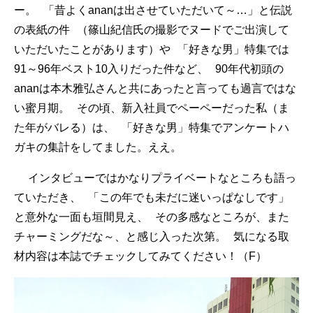
ー。 「昔よくananは出させていただいて～…」と伝説
の表紙の件 （篠山紀信氏の撮影でヌードでご出演して
いただいたことがあります）や 「好きな男」特集では
91～96年ベスト10入りだった件など、 90年代初頭の
ananは本木雅弘さんと共にあったと言っても過言ではな
い蜜月期。 その頃、新入社員でペーペーだった私（ま
た年がバレる）は、 「好きな男」特集でアンケートハ
ガキの集計をしてました。ええ。
インタビューではかなりプライベートなところも語っ
ていただき、 「この年でも未だに迷いっぱなしです」
と意外な一面も垣間見え、 その多感なところが、また
チャーミングだな～、と感じ入った次第。 気になる取
材内容は本誌でチェックしてみてください！（F）