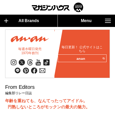
All Brands
Menu
毎日更新！ 公式サイトはこ
毎週水曜日発売
ちら
1970年創刊
anan
From Editors
編集部リレー日誌
年齢を重ねても、なんてったってアイドル。
円熟しないところがモックンの最大の魅力。