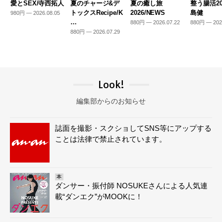
愛とSEX/寺西拓人
夏のチャージ&デ
夏の癒し旅
整う腸活20
トックスRecipe/K
2026/NEWS
島健
980円 — 2026.08.05
…
880円 — 2026.07.22
880円 — 202
880円 — 2026.07.29
Look!
編集部からのお知らせ
誌面を撮影・スクショしてSNS等にアップする
ことは法律で禁止されています。
本
ダンサー・振付師 NOSUKEさんによる人気連
載“ダンエク”がMOOKに！