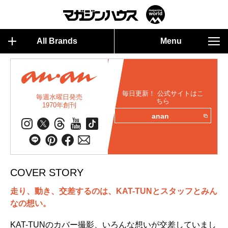
All Brands
Menu
毎日更新！ 公式サイトはこ
毎週水曜日発売
ちら
1970年創刊
anan
COVER STORY
走り、動き、交差するのは、KAT-TUNとスタッフとみん
なの想い。
KAT-TUNのカバー撮影、いろんな想いが交差していまし