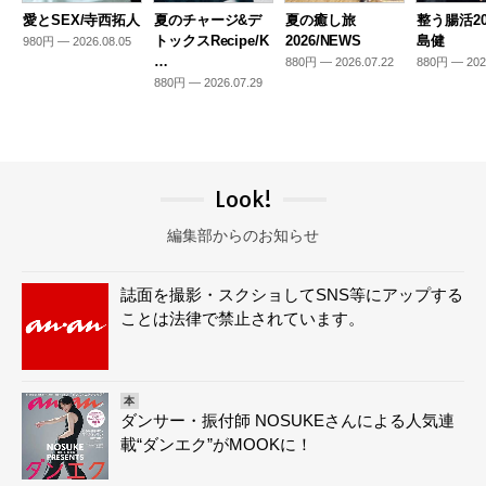
愛とSEX/寺西拓人
夏のチャージ&デ
夏の癒し旅
整う腸活20
トックスRecipe/K
2026/NEWS
島健
980円 — 2026.08.05
…
880円 — 2026.07.22
880円 — 202
880円 — 2026.07.29
Look!
編集部からのお知らせ
誌面を撮影・スクショしてSNS等にアップする
ことは法律で禁止されています。
本
ダンサー・振付師 NOSUKEさんによる人気連
載“ダンエク”がMOOKに！