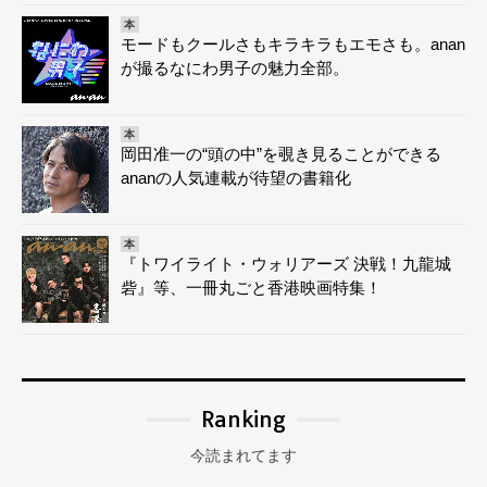
本
モードもクールさもキラキラもエモさも。anan
が撮るなにわ男子の魅力全部。
本
岡田准一の“頭の中”を覗き見ることができる
ananの人気連載が待望の書籍化
本
『トワイライト・ウォリアーズ 決戦！九龍城
砦』等、一冊丸ごと香港映画特集！
Ranking
今読まれてます