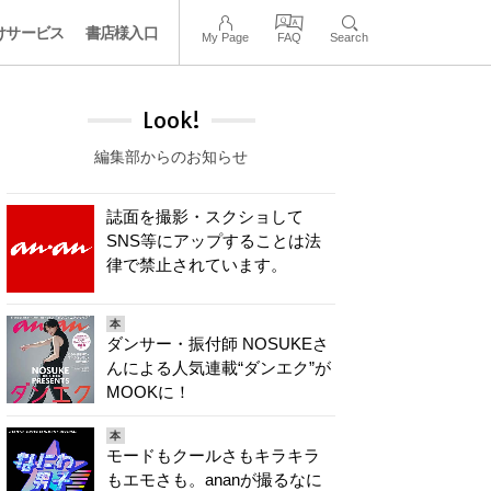
けサービス
書店様入口
My Page
FAQ
Search
Look!
編集部からのお知らせ
誌面を撮影・スクショして
SNS等にアップすることは法
律で禁止されています。
本
ダンサー・振付師 NOSUKEさ
んによる人気連載“ダンエク”が
MOOKに！
本
モードもクールさもキラキラ
もエモさも。ananが撮るなに