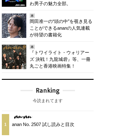
わ男子の魅力全部。
本
岡田准一の“頭の中”を覗き見る
ことができるananの人気連載
が待望の書籍化
本
『トワイライト・ウォリアー
ズ 決戦！九龍城砦』等、一冊
丸ごと香港映画特集！
Ranking
今読まれてます
anan No. 2507 試し読みと目次
1