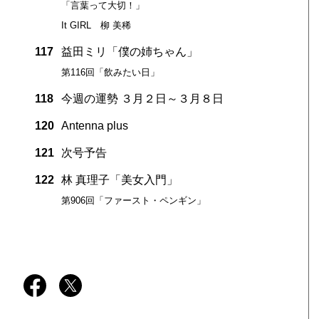
「言葉って大切！」
It GIRL 柳 美稀
117
益田ミリ「僕の姉ちゃん」
第116回「飲みたい日」
118
今週の運勢 ３月２日～３月８日
120
Antenna plus
121
次号予告
122
林 真理子「美女入門」
第906回「ファースト・ペンギン」