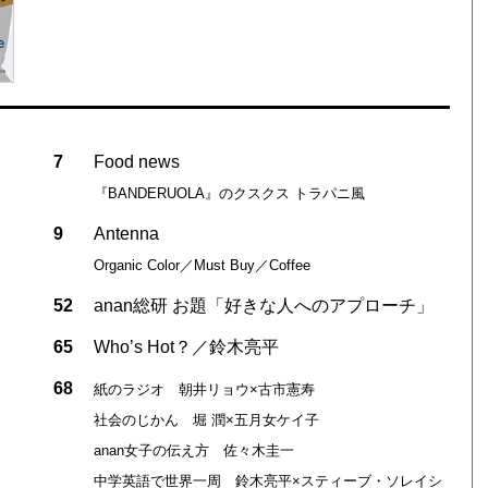
7
Food news
『BANDERUOLA』のクスクス トラパニ風
9
Antenna
Organic Color／Must Buy／Coffee
52
anan総研 お題「好きな人へのアプローチ」
65
Who’s Hot？／鈴木亮平
68
紙のラジオ 朝井リョウ×古市憲寿
社会のじかん 堀 潤×五月女ケイ子
anan女子の伝え方 佐々木圭一
中学英語で世界一周 鈴木亮平×スティーブ・ソレイシ