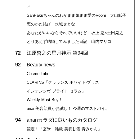
ィ
SanPakuちゃんのわがまま気まま愛のRoom 犬山紙子
恋のかた結び 水城せとな
あなたがいいならそれでいいけど 坂上 忍×土田晃之
とりあえず結婚してみました日記 山内マリコ
72
江原啓之の星月神示 第94回
92
Beauty news
Cosme Labo
CLARINS「クラランス ホワイト-プラス
インテンシヴ ブライト セラム」
Weekly Must Buy！
anan美容部員がお試し！ 今週のマストバイ。
94
ananカラダに良いものカタログ
認定！「玄米・雑穀 美養甘酒 青みかん」