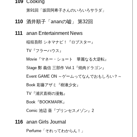
109
Cooking
第91回「坂田阿希子さんのいろいろサラダ」
110
酒井順子「ananの嘘」 第32回
111
anan Entertainment News
稲垣吾郎 シネマナビ！『ロブスター』
TV『フラーハウス』
Movie『マネー・ショート 華麗なる大逆転』
Stage 鄭 義信 三部作 Vol.1『焼肉ドラゴン』
Event GAME ON ～ゲームってなんでおもしろい？～
Book 彩藤アザミ『樹液少女』
TV『浦沢直樹の漫勉』
Book『BOOKMARK』
Comic 池辺 葵『プリンセスメゾン』2
116
anan Girls Journal
Perfume「それってわからん！」