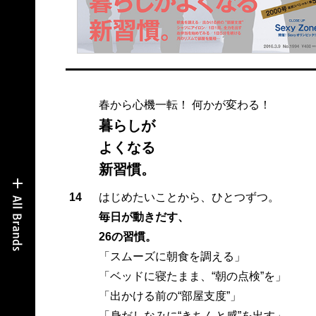
春から心機一転！ 何かが変わる！
暮らしが
よくなる
新習慣。
14
はじめたいことから、ひとつずつ。
毎日が動きだす、
26の習慣。
「スムーズに朝食を調える」
「ベッドに寝たまま、“朝の点検”を」
「出かける前の“部屋支度”」
「身だしなみに“きちんと感”を出す」