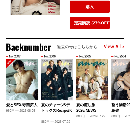
購入
定期購読 (27%OFF)
Backnumber
View All
過去の号はこちらから
No. 2507
No. 2506
No. 2505
No. 2504
愛とSEX/寺西拓人
夏のチャージ&デ
夏の癒し旅
整う腸活20
トックスRecipe/K
2026/NEWS
島健
980円 — 2026.08.05
…
880円 — 2026.07.22
880円 — 202
880円 — 2026.07.29