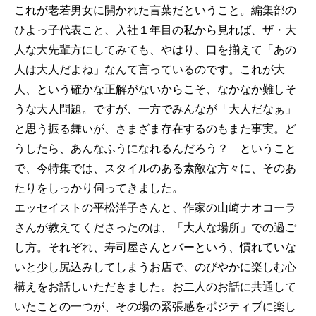
これが老若男女に開かれた言葉だということ。編集部の
ひよっ子代表こと、入社１年目の私から見れば、ザ・大
人な大先輩方にしてみても、やはり、口を揃えて「あの
人は大人だよね」なんて言っているのです。これが大
人、という確かな正解がないからこそ、なかなか難しそ
うな大人問題。ですが、一方でみんなが「大人だなぁ」
と思う振る舞いが、さまざま存在するのもまた事実。ど
うしたら、あんなふうになれるんだろう？ ということ
で、今特集では、スタイルのある素敵な方々に、そのあ
たりをしっかり伺ってきました。
エッセイストの平松洋子さんと、作家の山崎ナオコーラ
さんが教えてくださったのは、「大人な場所」での過ご
し方。それぞれ、寿司屋さんとバーという、慣れていな
いと少し尻込みしてしまうお店で、のびやかに楽しむ心
構えをお話しいただきました。お二人のお話に共通して
いたことの一つが、その場の緊張感をポジティブに楽し