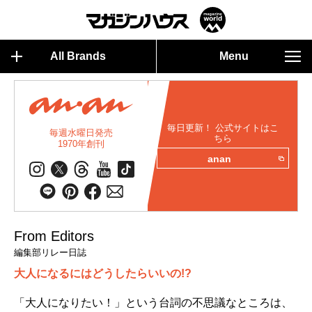
All Brands
Menu
毎日更新！ 公式サイトはこ
毎週水曜日発売
ちら
1970年創刊
anan
From Editors
編集部リレー日誌
大人になるにはどうしたらいいの!?
「大人になりたい！」という台詞の不思議なところは、