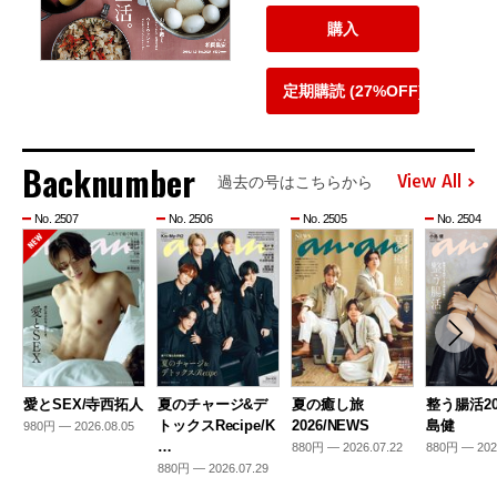
購入
定期購読 (27%OFF)
Backnumber
View All
過去の号はこちらから
No. 2507
No. 2506
No. 2505
No. 2504
愛とSEX/寺西拓人
夏のチャージ&デ
夏の癒し旅
整う腸活20
トックスRecipe/K
2026/NEWS
島健
980円 — 2026.08.05
…
880円 — 2026.07.22
880円 — 202
880円 — 2026.07.29