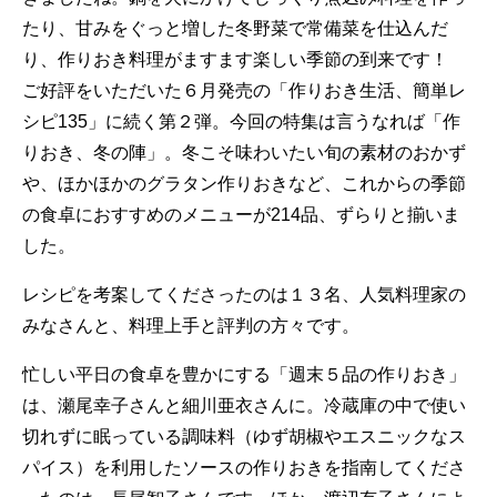
たり、甘みをぐっと増した冬野菜で常備菜を仕込んだ
り、作りおき料理がますます楽しい季節の到来です！
ご好評をいただいた６月発売の「作りおき生活、簡単レ
シピ135」に続く第２弾。今回の特集は言うなれば「作
りおき、冬の陣」。冬こそ味わいたい旬の素材のおかず
や、ほかほかのグラタン作りおきなど、これからの季節
の食卓におすすめのメニューが214品、ずらりと揃いま
した。
レシピを考案してくださったのは１３名、人気料理家の
みなさんと、料理上手と評判の方々です。
忙しい平日の食卓を豊かにする「週末５品の作りおき」
は、瀬尾幸子さんと細川亜衣さんに。冷蔵庫の中で使い
切れずに眠っている調味料（ゆず胡椒やエスニックなス
パイス）を利用したソースの作りおきを指南してくださ