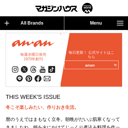
All Brands
Menu
毎日更新！ 公式サイトはこ
毎週水曜日発売
ちら
1970年創刊
anan
THIS WEEK’S ISSUE
冬こそ楽しみたい、作りおき生活。
暦のうえではまもなく立冬。朝晩がだいぶ肌寒くなって
きましたね。鍋を火にかけてじっくり煮込み料理を作っ