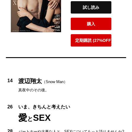
試し読み
購入
定期購読 (27%OFF)
渡辺翔太
14
（Snow Man）
真夜中のその後。
26
いま、きちんと考えたい
愛
SEX
と
28
パートナーや大事な人と、SEXについてもっと語りませんか?