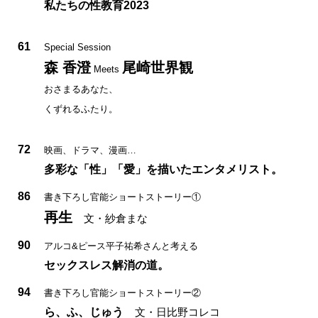
私たちの性教育2023
61
Special Session
森 香澄
尾崎世界観
Meets
おさまるあなた、
くずれるふたり。
72
映画、ドラマ、漫画…
多彩な「性」「愛」を描いたエンタメリスト。
86
書き下ろし官能ショートストーリー①
再生
文・紗倉まな
90
アルコ&ピース平子祐希さんと考える
セックスレス解消の道。
94
書き下ろし官能ショートストーリー②
ら、ふ、じゅう
文・日比野コレコ