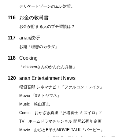
デリケートゾーンのムレ対策。
116
お金の教科書
お金が貯まる人のプチ習慣は？
117
anan総研
お題「理想のカラダ」
118
Cooking
「chiobenさんのかんたん弁当」
120
anan Entertainment News
稲垣吾郎 シネマナビ！『ファルコン・レイク』
Movie 『#ミトヤマネ』
Music 崎山蒼志
Comic おかざき真里『胚培養士 ミズイロ』2
TV ホームドラマチャンネル 開局25周年企画
Movie お杉とB子のMOVIE TALK『バービー』