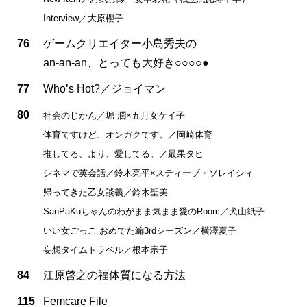
Interview／大原櫻子
76
ゲームクリエイター小島秀夫の
an-an-an、とっても大好き○○○○●
77
Who’s Hot?／ジョイマン
80
社会のじかん／堀 潤×五月女ケイ子
体育ですけど、オンガクです。／岡崎体育
推してる、より、愛してる。／最果タヒ
シネマで英会話／鈴木亮平×スティーブ・ソレイシィ
帰ってきた乙女談義／鈴木聖美
SanPaKuちゃんのわがまま気まま愛のRoom／犬山紙子
いい女ごっこ おめでた編3rdシーズン／横澤夏子
妄想タイムトラベル／根本宗子
84
江原啓之の福体質になる方法
115
Femcare File