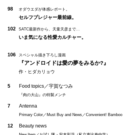
98
オダウエダが体感レポート。
セルフプレジャー最前線。
102
SATC最新作から、天童天彦まで…
いま気になる性愛カルチャー。
106
スペシャル描き下ろし漫画
『アンドロイドは愛の夢をみるか?』
作・ヒダカリョウ
5
Food topics／宇賀なつみ
『肉の大山』の特製メンチ
7
Antenna
Primary Color／Must Buy and News／Convenient! Bamboo
12
Beauty news
New Item／お試し隊・安本彩花（私立恵比寿中学）