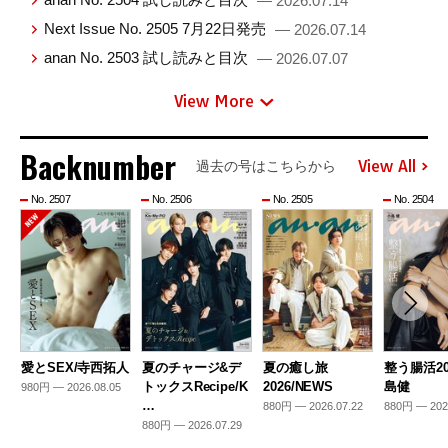
— 2026.07.14
Next Issue No. 2505 7月22日発売
— 2026.07.14
anan No. 2503 試し読みと目次
— 2026.07.07
View More
Backnumber
View All
過去の号はこちらから
No. 2507
No. 2506
No. 2505
No. 2504
愛とSEX/寺西拓人
夏のチャージ&デ
夏の癒し旅
整う腸活20
トックスRecipe/K
2026/NEWS
島健
980円 — 2026.08.05
…
880円 — 2026.07.22
880円 — 202
880円 — 2026.07.29