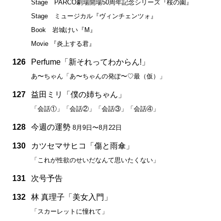
Stage PARCO劇場開場50周年記念シリーズ『桜の園』
Stage ミュージカル『ヴィンチェンツォ』
Book 岩城けい『M』
Movie 『炎上する君』
126
Perfume「新それってわからん!」
あ〜ちゃん「あ〜ちゃんの発ぽ〜♡最（仮）」
127
益田ミリ「僕の姉ちゃん」
「会話①」「会話②」「会話③」「会話④」
128
今週の運勢
8月9日〜8月22日
130
カツセマサヒコ「傷と雨傘」
「これが性欲のせいだなんて思いたくない」
131
次号予告
132
林 真理子「美女入門」
「スカーレットに憧れて」