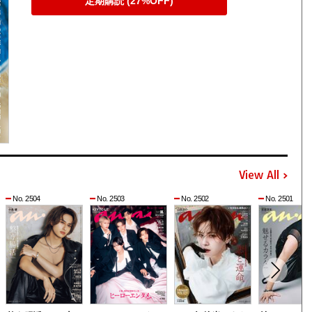
定期購読 (27%OFF)
View All
No. 2504
No. 2503
No. 2502
No. 2501