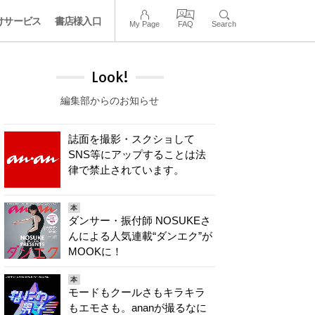
けサービス
書店様入口
My Page
FAQ
Search
Look!
編集部からのお知らせ
誌面を撮影・スクショして
SNS等にアップすることは法
律で禁止されています。
本
ダンサー・振付師 NOSUKEさ
んによる人気連載“ダンエク”が
MOOKに！
本
モードもクールさもキラキラ
もエモさも。ananが撮るなに