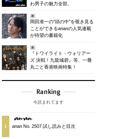
わ男子の魅力全部。
本
岡田准一の“頭の中”を覗き見る
ことができるananの人気連載
が待望の書籍化
本
『トワイライト・ウォリアー
ズ 決戦！九龍城砦』等、一冊
丸ごと香港映画特集！
Ranking
今読まれてます
anan No. 2507 試し読みと目次
1