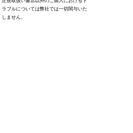
正規取扱い書店以外のご購入におけるト
ラブルについては弊社では一切関与いた
しません。
No. 2500
No. 2499
No. 2498