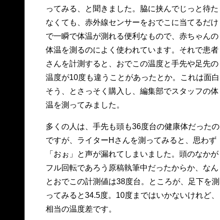
ってみる、と聞きました。脇に挟んでじっと待た
なくても、赤外線センサーをおでこに当てるだけ
で一瞬で体温が測れる便利なもので、赤ちゃんの
体温を測るのによく使われています。それで患者
さんを計測すると、おでこの温度と手先や足先の
温度が10度も違うことがあったとか。これは面白
そう、とさっそく購入し、編集部でスタッフの体
温を測ってみました。
多くの人は、手先も頭も36度台の健康体だったの
ですが、ライターHさんを測ってみると、思わず
「おぉ」と声が漏れてしまいました。頭のなかが
フル回転であろう原稿執筆中だったからか、なん
とおでこの計測値は38度台。ところが、足下を測
ってみると34.5度。10度まではいかないけれど、
相当の温度差です。