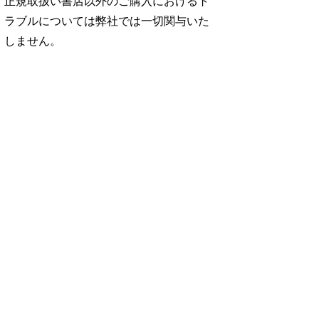
正規取扱い書店以外のご購入におけるト
ラブルについては弊社では一切関与いた
しません。
No. 2500
No. 2499
No. 2498