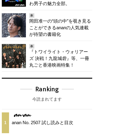
わ男子の魅力全部。
本
岡田准一の“頭の中”を覗き見る
ことができるananの人気連載
が待望の書籍化
本
『トワイライト・ウォリアー
ズ 決戦！九龍城砦』等、一冊
丸ごと香港映画特集！
Ranking
今読まれてます
anan No. 2507 試し読みと目次
1