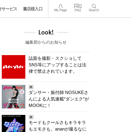
けサービス
書店様入口
My Page
FAQ
Search
Look!
編集部からのお知らせ
誌面を撮影・スクショして
SNS等にアップすることは法
律で禁止されています。
本
ダンサー・振付師 NOSUKEさ
んによる人気連載“ダンエク”が
MOOKに！
本
モードもクールさもキラキラ
もエモさも。ananが撮るなに