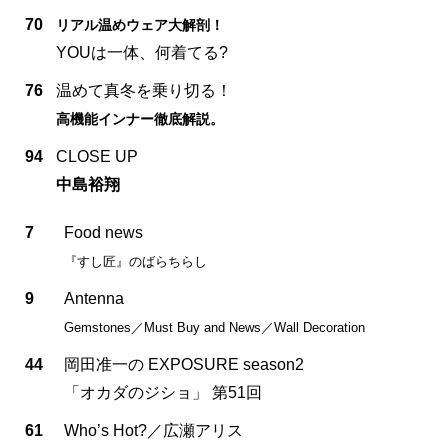
70
リアル温めウェア大解剖！
YOUは一体、何着てる?
76
温めて真冬を乗り切る！
高機能インナー徹底解説。
94
CLOSE UP
中島裕翔
7
Food news
『すし匠』のばらちらし
9
Antenna
Gemstones／Must Buy and News／Wall Decoration
44
岡田准一の EXPOSURE season2
「オカダのジショ」 第51回
61
Who’s Hot?／広瀬アリス