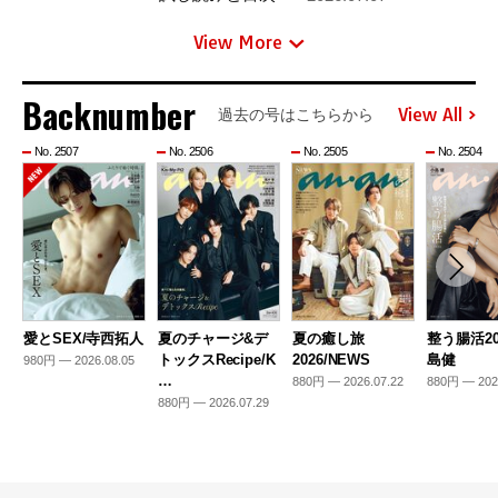
View More
Backnumber
View All
過去の号はこちらから
No. 2507
No. 2506
No. 2505
No. 2504
愛とSEX/寺西拓人
夏のチャージ&デ
夏の癒し旅
整う腸活20
トックスRecipe/K
2026/NEWS
島健
980円 — 2026.08.05
…
880円 — 2026.07.22
880円 — 202
880円 — 2026.07.29