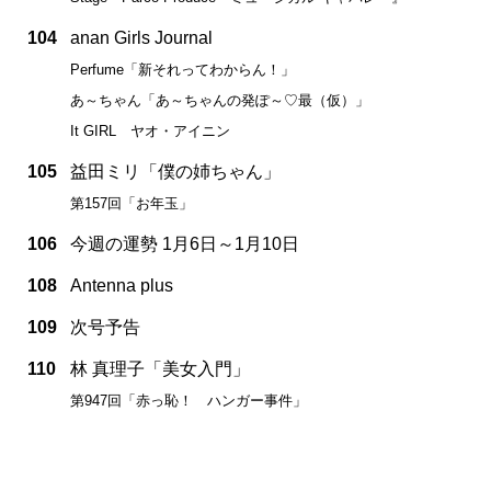
104
anan Girls Journal
Perfume「新それってわからん！」
あ～ちゃん「あ～ちゃんの発ぽ～♡最（仮）」
It GIRL ヤオ・アイニン
105
益田ミリ「僕の姉ちゃん」
第157回「お年玉」
106
今週の運勢 1月6日～1月10日
108
Antenna plus
109
次号予告
110
林 真理子「美女入門」
第947回「赤っ恥！ ハンガー事件」