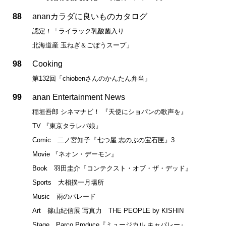
88
ananカラダに良いものカタログ
認定！「ライラック乳酸菌入り
北海道産 玉ねぎ＆ごぼうスープ」
98
Cooking
第132回「chiobenさんのかんたん弁当」
99
anan Entertainment News
稲垣吾郎 シネマナビ！ 『天使にショパンの歌声を』
TV 『東京タラレバ娘』
Comic 二ノ宮知子『七つ屋 志のぶの宝石匣』3
Movie 『ネオン・デーモン』
Book 羽田圭介『コンテクスト・オブ・ザ・デッド』
Sports 大相撲一月場所
Music 雨のパレード
Art 篠山紀信展 写真力 THE PEOPLE by KISHIN
Stage Parco Produce『ミュージカル キャバレー』