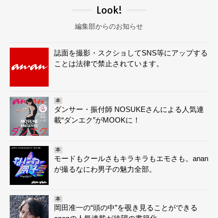
Look!
編集部からのお知らせ
誌面を撮影・スクショしてSNS等にアップする
ことは法律で禁止されています。
本
ダンサー・振付師 NOSUKEさんによる人気連
載“ダンエク”がMOOKに！
本
モードもクールさもキラキラもエモさも。anan
が撮るなにわ男子の魅力全部。
本
岡田准一の“頭の中”を覗き見ることができる