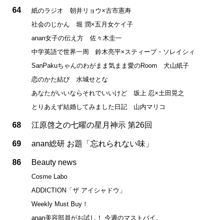
64
紙のラジオ 朝井リョウ×古市憲寿
社会のじかん 堀 潤×五月女ケイ子
anan女子の伝え方 佐々木圭一
中学英語で世界一周 鈴木亮平×スティーブ・ソレイシィ
SanPakuちゃんのわがまま気まま愛のRoom 犬山紙子
恋のかた結び 水城せとな
あなたがいいならそれでいいけど 坂上 忍×土田晃之
とりあえず結婚してみました日記 山内マリコ
68
江原啓之の七曜の星月神示 第26回
69
anan総研 お題「忘れられない味」
86
Beauty news
Cosme Labo
ADDICTION「ザ アイシャドウ」
Weekly Must Buy！
anan美容部員がお試し！ 今週のマストバイ。