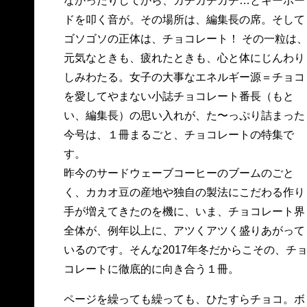
なかったりしてから、カチカチカチ…とキーボー
ドを叩く音が。その場所は、編集長の席。そして
ゴソゴソの正体は、チョコレート！ その一粒は
元気なときも、疲れたときも、心と体にじんわり
しみわたる。女子の大事なエネルギー源＝チョコ
を愛してやまない小誌チョコレート番長（もと
い、編集長）の思い入れが、た〜っぷり詰まった
今号は、１冊まるごと、チョコレートの特集で
す。
昨今のサードウェーブコーヒーのブームのごと
く、カカオ豆の産地や独自の製法にこだわる作り
手が増えてきたのを機に、いま、チョコレート界
全体が、例年以上に、アツくアツく盛りあがって
いるのです。そんな2017年冬だからこその、チ
コレートに徹底的に向き合う１冊。
ページを繰っても繰っても、ひたすらチョコ。ボ