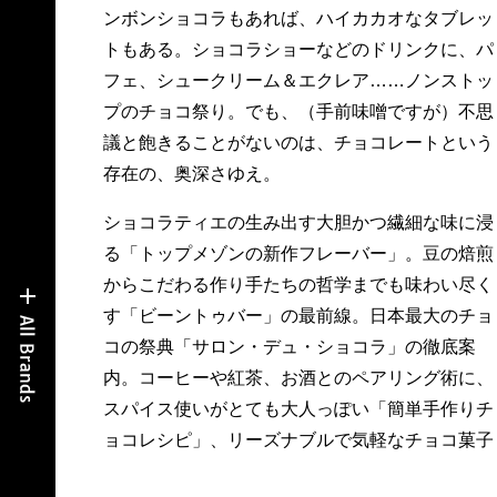
ンボンショコラもあれば、ハイカカオなタブレッ
トもある。ショコラショーなどのドリンクに、パ
フェ、シュークリーム＆エクレア……ノンストッ
プのチョコ祭り。でも、（手前味噌ですが）不思
議と飽きることがないのは、チョコレートという
存在の、奥深さゆえ。
ショコラティエの生み出す大胆かつ繊細な味に浸
る「トップメゾンの新作フレーバー」。豆の焙煎
からこだわる作り手たちの哲学までも味わい尽く
す「ビーントゥバー」の最前線。日本最大のチョ
コの祭典「サロン・デュ・ショコラ」の徹底案
内。コーヒーや紅茶、お酒とのペアリング術に、
スパイス使いがとても大人っぽい「簡単手作りチ
ョコレシピ」、リーズナブルで気軽なチョコ菓子