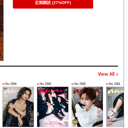
定期購読 (27%OFF)
View All
No. 2504
No. 2503
No. 2502
No. 2501