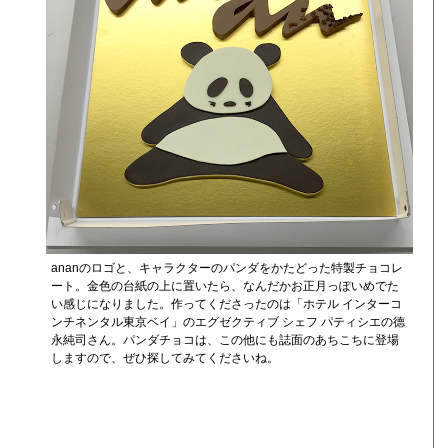
ananのロゴと、キャラクターのパンダをかたどった特製チョコレ
ート。金色の台紙の上に置いたら、なんだかお正月っぽいめでた
い感じになりました。作ってくださったのは「ホテル インターコ
ンチネンタル東京ベイ」のエグゼクティブ シェフ パティシエの德
永純司さん。パンダチョコは、この他にも誌面のあちこちに登場
しますので、ぜひ探してみてくださいね。