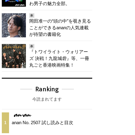
わ男子の魅力全部。
本
岡田准一の“頭の中”を覗き見る
ことができるananの人気連載
が待望の書籍化
本
『トワイライト・ウォリアー
ズ 決戦！九龍城砦』等、一冊
丸ごと香港映画特集！
Ranking
今読まれてます
anan No. 2507 試し読みと目次
1