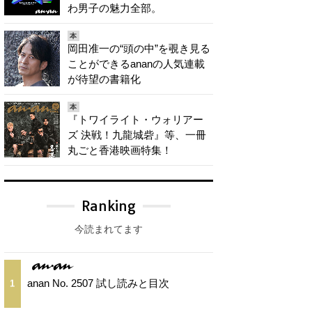
わ男子の魅力全部。
本
岡田准一の“頭の中”を覗き見る
ことができるananの人気連載
が待望の書籍化
本
『トワイライト・ウォリアー
ズ 決戦！九龍城砦』等、一冊
丸ごと香港映画特集！
Ranking
今読まれてます
anan No. 2507 試し読みと目次
1