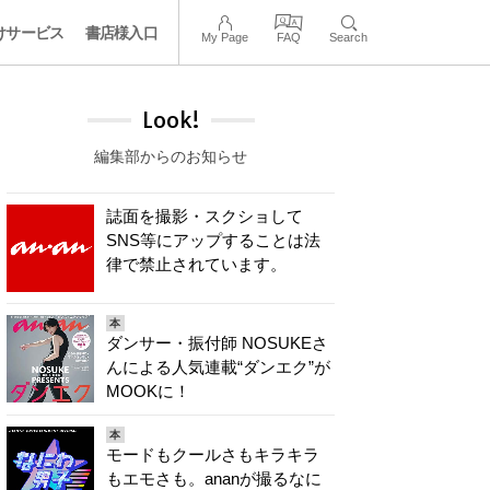
けサービス
書店様入口
My Page
FAQ
Search
Look!
編集部からのお知らせ
誌面を撮影・スクショして
SNS等にアップすることは法
律で禁止されています。
本
ダンサー・振付師 NOSUKEさ
んによる人気連載“ダンエク”が
MOOKに！
本
モードもクールさもキラキラ
もエモさも。ananが撮るなに