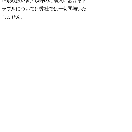
正規取扱い書店以外のご購入におけるト
ラブルについては弊社では一切関与いた
しません。
No. 2500
No. 2499
No. 2498