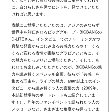
た。次々と押し寄せる共感の波に足をすくわれず
に、自分らしさを保つヒントを、見つけていただ
ければと思います。
つ
表紙にご登場いただいたのは、アジアのみならず
世界中を熱狂させるビッググループ・BIGBANGの
D-LITEさん。インタビューでのチャーミングかつ
真摯な発言からにじみ出る共感力たるや！ くる
くると変わる表情が素敵なグラビアとともに、そ
の魅力をたっぷりとご堪能ください。そして、あ
わせてお楽しみいただきたいのが、BIGBANGの魅
力を読み解くスペシャル企画。彼らが「共感」を
集める理由を、ライブの魅力、anan誌上でのイン
タビューから読み解く５人の言葉の力（2009年、
本誌初登場時のポートレートもご紹介していま
す！）、昨年のファンイベントで語られた５人の
メッセージなど、さまざまな角度から探っていま