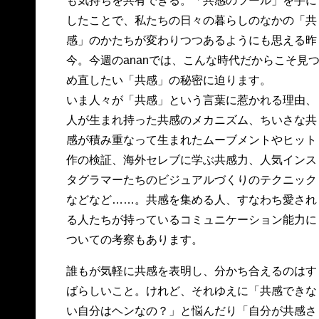
も気持ちを共有できる。「共感のツール」を手に
したことで、私たちの日々の暮らしのなかの「共
感」のかたちが変わりつつあるようにも思える昨
今。今週のananでは、こんな時代だからこそ見
め直したい「共感」の秘密に迫ります。
いま人々が「共感」という言葉に惹かれる理由、
人が生まれ持った共感のメカニズム、ちいさな共
感が積み重なって生まれたムーブメントやヒット
作の検証、海外セレブに学ぶ共感力、人気インス
タグラマーたちのビジュアルづくりのテクニック
などなど……。共感を集める人、すなわち愛され
る人たちが持っているコミュニケーション能力に
ついての考察もあります。
誰もが気軽に共感を表明し、分かち合えるのはす
ばらしいこと。けれど、それゆえに「共感できな
い自分はヘンなの？」と悩んだり「自分が共感さ