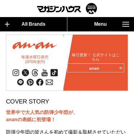
All Brands
Menu
毎日更新！ 公式サイトはこ
毎週水曜日発売
ちら
1970年創刊
anan
COVER STORY
世界中で大人気の防弾少年団が、
ananの表紙に初登場！
防弾少年団の皆さんを初めて撮影＆取材させていただい