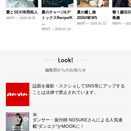
愛とSEX/寺西拓人
夏のチャージ&デ
夏の癒し旅
整う腸活20
トックスRecipe/K
2026/NEWS
島健
980円 — 2026.08.05
…
880円 — 2026.07.22
880円 — 202
880円 — 2026.07.29
Look!
編集部からのお知らせ
誌面を撮影・スクショしてSNS等にアップする
ことは法律で禁止されています。
本
ダンサー・振付師 NOSUKEさんによる人気連
載“ダンエク”がMOOKに！