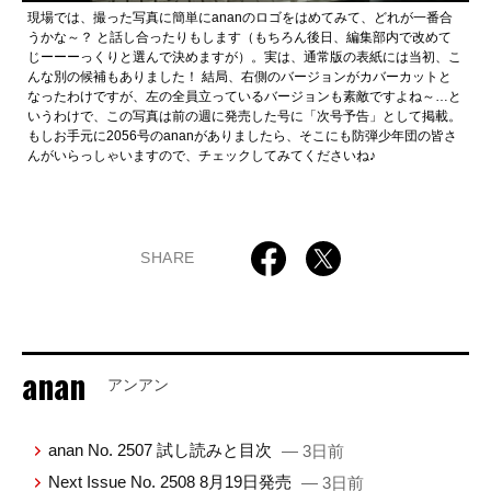
現場では、撮った写真に簡単にananのロゴをはめてみて、どれが一番合
うかな～？ と話し合ったりもします（もちろん後日、編集部内で改めて
じーーーっくりと選んで決めますが）。実は、通常版の表紙には当初、こ
んな別の候補もありました！ 結局、右側のバージョンがカバーカットと
なったわけですが、左の全員立っているバージョンも素敵ですよね～…と
いうわけで、この写真は前の週に発売した号に「次号予告」として掲載。
もしお手元に2056号のananがありましたら、そこにも防弾少年団の皆さ
んがいらっしゃいますので、チェックしてみてくださいね♪
SHARE
anan
アンアン
anan No. 2507 試し読みと目次
— 3日前
Next Issue No. 2508 8月19日発売
— 3日前