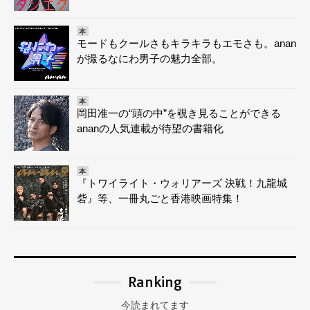
本
モードもクールさもキラキラもエモさも。anan
が撮るなにわ男子の魅力全部。
本
岡田准一の“頭の中”を覗き見ることができる
ananの人気連載が待望の書籍化
本
『トワイライト・ウォリアーズ 決戦！九龍城
砦』等、一冊丸ごと香港映画特集！
Ranking
今読まれてます