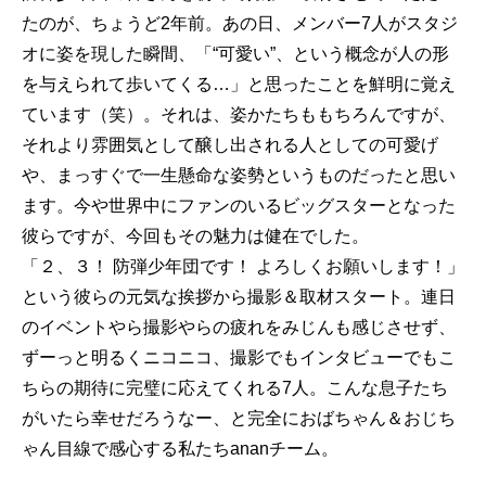
たのが、ちょうど2年前。あの日、メンバー7人がスタジ
オに姿を現した瞬間、「“可愛い”、という概念が人の形
を与えられて歩いてくる…」と思ったことを鮮明に覚え
ています（笑）。それは、姿かたちももちろんですが、
それより雰囲気として醸し出される人としての可愛げ
や、まっすぐで一生懸命な姿勢というものだったと思い
ます。今や世界中にファンのいるビッグスターとなった
彼らですが、今回もその魅力は健在でした。
「２、３！ 防弾少年団です！ よろしくお願いします！」
という彼らの元気な挨拶から撮影＆取材スタート。連日
のイベントやら撮影やらの疲れをみじんも感じさせず、
ずーっと明るくニコニコ、撮影でもインタビューでもこ
ちらの期待に完璧に応えてくれる7人。こんな息子たち
がいたら幸せだろうなー、と完全におばちゃん＆おじち
ゃん目線で感心する私たちananチーム。