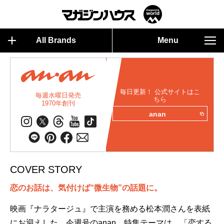
All Brands
Menu
毎日更新！ 公式サイトはこ
毎週水曜日発売
ちら
1970年創刊
anan
COVER STORY
恋のお話は、気付けば“微生物”の話題に。
映画『ナラタージュ』で主演を務める松本潤さんを表紙
にお迎えした、今週号のanan。特集テーマは、「恋する