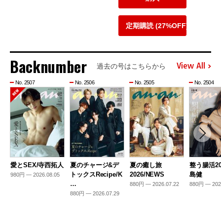
定期購読 (27%OFF)
Backnumber
View All
過去の号はこちらから
No. 2507
No. 2506
No. 2505
No. 2504
愛とSEX/寺西拓人
夏のチャージ&デ
夏の癒し旅
整う腸活20
トックスRecipe/K
2026/NEWS
島健
980円 — 2026.08.05
…
880円 — 2026.07.22
880円 — 202
880円 — 2026.07.29