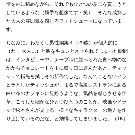
情を内に秘めながら、それでもひとつの意志を貫こうと
しているような（勝手な想像です・笑）、そんな成熟し
た大人の雰囲気を感じるフォトシュートになっていま
す。
ちなみに、わたくし男性編集Ｋ（25歳）が個人的に
（わ！ 大人…）と胸をキュンとさせられてしまった瞬間
は、インタビュー中。テーブルに並べられた食べ物のな
かからチョコレートを手に取り口に運んだあと、ティッ
シュで指先を拭うその所作でした。なんてことないヒラ
ヒラとしたティッシュが、まるで高級レストランにある
白い布のナプキンに見紛うような、気品を感じさせる仕
草。こうした細かなひとつひとつのことが、映画やドラ
マで松本さんが見せる、様々なキャラクターの魅力を作
り上げているのだな、と納得してしまいました。（TK）