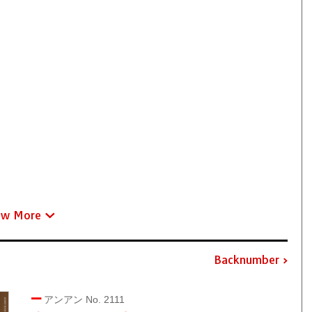
ew More
Backnumber
アンアン No. 2111