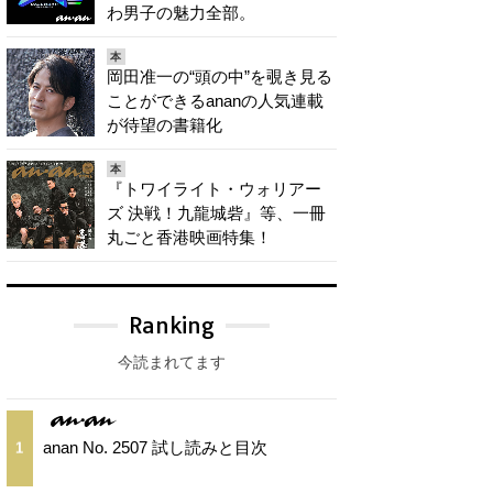
わ男子の魅力全部。
本
岡田准一の“頭の中”を覗き見る
ことができるananの人気連載
が待望の書籍化
本
『トワイライト・ウォリアー
ズ 決戦！九龍城砦』等、一冊
丸ごと香港映画特集！
Ranking
今読まれてます
anan No. 2507 試し読みと目次
1