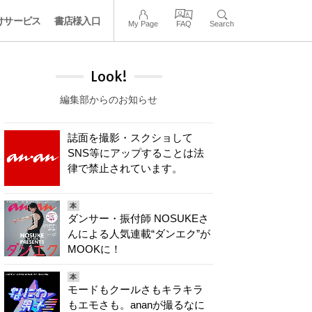
けサービス
書店様入口
My Page
FAQ
Search
Look!
編集部からのお知らせ
誌面を撮影・スクショして
SNS等にアップすることは法
律で禁止されています。
本
ダンサー・振付師 NOSUKEさ
んによる人気連載“ダンエク”が
MOOKに！
本
モードもクールさもキラキラ
もエモさも。ananが撮るなに