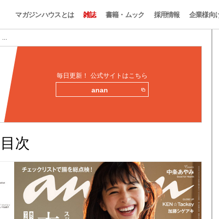
マガジンハウスとは
雑誌
書籍・ムック
採用情報
企業様向
目 …
毎日更新！ 公式サイトはこちら
anan
みと目次