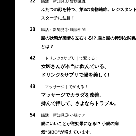
32
腸活・新知見① 食物繊維
ふたつの顔を持つ、第3の食物繊維。レジスタン
スターチに注目！
38
腸活・新知見② 脳腸相関
腸の状態が感情を左右する!? 脳と腸の特別な関係
とは？
42
｜ドリンク&サプリ｜で変える！
女医さんが本当に飲んでいる、
ドリンク&サプリで腸を美しく!
48
｜マッサージ｜で変える！
マッサージでカラダを改善。
揉んで押して、さよならトラブル。
54
腸活・新知見③ 小腸ケア
腸にいいことが逆効果になる!? 小腸の病
気“SIBO”が増えています。