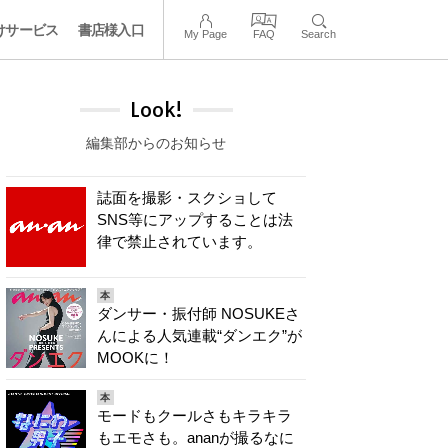
けサービス
書店様入口
My Page
FAQ
Search
Look!
編集部からのお知らせ
誌面を撮影・スクショして
SNS等にアップすることは法
律で禁止されています。
本
ダンサー・振付師 NOSUKEさ
んによる人気連載“ダンエク”が
MOOKに！
本
モードもクールさもキラキラ
もエモさも。ananが撮るなに