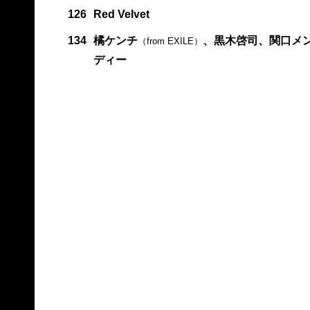
126
Red Velvet
134
橘ケンチ
、黒木啓司、関口メ
（from EXILE）
ディー