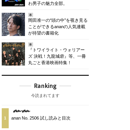
わ男子の魅力全部。
本
岡田准一の“頭の中”を覗き見る
ことができるananの人気連載
が待望の書籍化
本
『トワイライト・ウォリアー
ズ 決戦！九龍城砦』等、一冊
丸ごと香港映画特集！
Ranking
今読まれてます
anan No. 2506 試し読みと目次
1