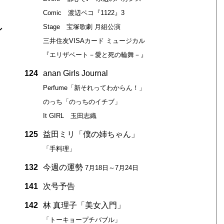
Comic 渡辺ペコ『1122』3
Stage 宝塚歌劇 月組公演
ン
三井住友VISAカード ミュージカル
『エリザベート－愛と死の輪舞－』
124
anan Girls Journal
Perfume「新それってわからん！」
のっち「のっちのイチブ」
It GIRL 玉田志織
125
益田ミリ「僕の姉ちゃん」
「手料理」
132
今週の運勢
7月18日～7月24日
141
次号予告
142
林 真理子「美女入門」
「トーキョープチバブル」