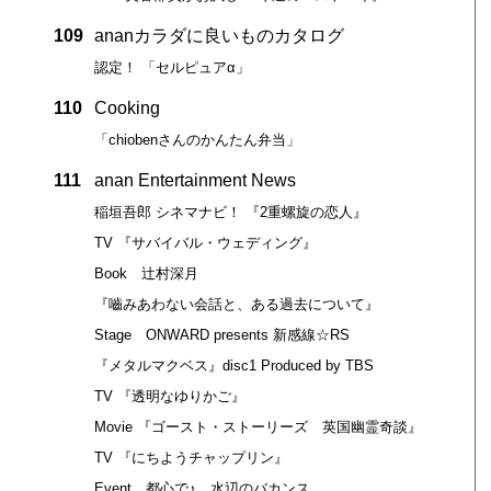
109
ananカラダに良いものカタログ
認定！ 「セルピュアα」
110
Cooking
「chiobenさんのかんたん弁当」
111
anan Entertainment News
稲垣吾郎 シネマナビ！ 『2重螺旋の恋人』
TV 『サバイバル・ウェディング』
Book 辻村深月
『嚙みあわない会話と、ある過去について』
Stage ONWARD presents 新感線☆RS
『メタルマクベス』disc1 Produced by TBS
TV 『透明なゆりかご』
Movie 『ゴースト・ストーリーズ 英国幽霊奇談』
TV 『にちようチャップリン』
Event 都心で♪ 水辺のバカンス