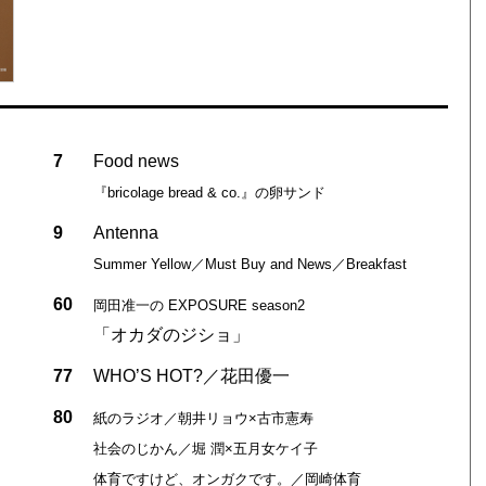
7
Food news
『bricolage bread & co.』の卵サンド
9
Antenna
Summer Yellow／Must Buy and News／Breakfast
60
岡田准一の EXPOSURE season2
「オカダのジショ」
77
WHO’S HOT?／花田優一
80
紙のラジオ／朝井リョウ×古市憲寿
社会のじかん／堀 潤×五月女ケイ子
体育ですけど、オンガクです。／岡崎体育