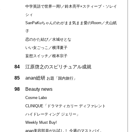
中学英語で世界一周!／鈴木亮平×スティーブ・ソレイ
ト
シィ
SanPaKuちゃんのわがまま気まま愛のRoom／犬山紙
子
恋のかた結び／水城せとな
いい女ごっこ／横澤夏子
妄想スイッチ／根本宗子
84
江原啓之のスピリチュアル成就
85
anan総研
お題「国内旅行」
98
Beauty news
Cosme Labo
CLINIQUE「ドラマティカリー ディファレント
ハイドレーティング ジェリー」
Weekly Must Buy!
anan美容部員がお試し！ 今週のマストバイ。