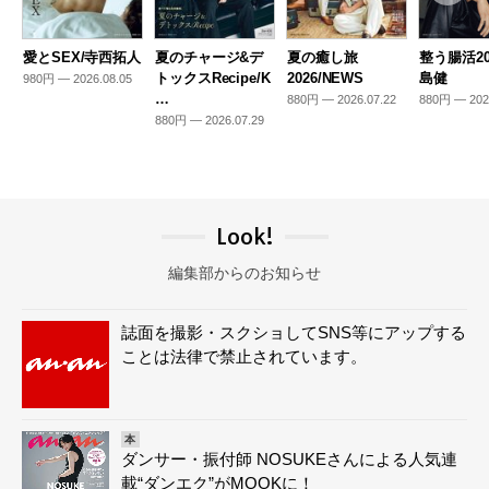
愛とSEX/寺西拓人
夏のチャージ&デ
夏の癒し旅
整う腸活20
トックスRecipe/K
2026/NEWS
島健
980円 — 2026.08.05
…
880円 — 2026.07.22
880円 — 202
880円 — 2026.07.29
Look!
編集部からのお知らせ
誌面を撮影・スクショしてSNS等にアップする
ことは法律で禁止されています。
本
ダンサー・振付師 NOSUKEさんによる人気連
載“ダンエク”がMOOKに！