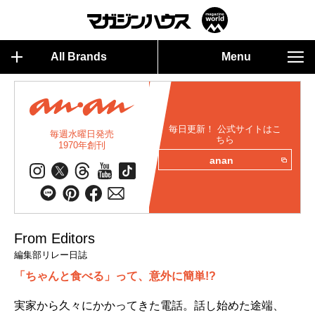
All Brands
Menu
毎日更新！ 公式サイトはこ
毎週水曜日発売
ちら
1970年創刊
anan
From Editors
編集部リレー日誌
「ちゃんと食べる」って、意外に簡単!?
実家から久々にかかってきた電話。話し始めた途端、