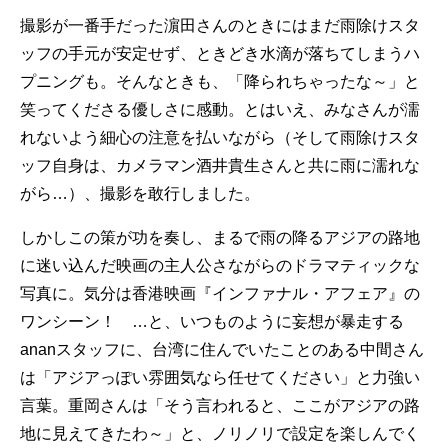
撮影が一番手だった濵田さんのときにはまだ雨除けスタ
ッフの手元が安定せず、ときどき水滴が落ちてしまうハ
プニングも。そんなときも、「降られちゃったな～」と
笑ってくださる優しさに感動。とはいえ、みなさんが濡
れないよう細心の注意を払いながら（そして雨除けスタ
ッフ自身は、カメラマン酒井貴生さんと共に雨に濡れな
がら…）、撮影を敢行しました。
しかしこの策が功を奏し、まるで雨の降るアジアの路地
に迷い込んだ映画の主人公さながらのドラマティックな
写真に。気分は香港映画『インファナル・アフェア』の
ワンシーン！ …と、いつものように妄想が暴走する
ananスタッフに、台湾に住んでいたことのある中間さん
は「アジアっぽい雰囲気なら任せてください」と力強い
言葉。重岡さんは「そう言われると、ここがアジアの路
地に見えてきたわ～」と、ノリノリで設定を楽しんでく