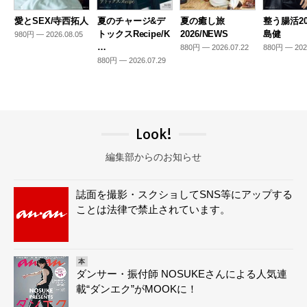
愛とSEX/寺西拓人
夏のチャージ&デ
夏の癒し旅
整う腸活20
トックスRecipe/K
2026/NEWS
島健
980円 — 2026.08.05
…
880円 — 2026.07.22
880円 — 202
880円 — 2026.07.29
Look!
編集部からのお知らせ
誌面を撮影・スクショしてSNS等にアップする
ことは法律で禁止されています。
本
ダンサー・振付師 NOSUKEさんによる人気連
載“ダンエク”がMOOKに！