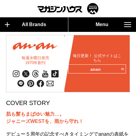
All Brands
Menu
毎日更新！ 公式サイトはこ
毎週水曜日発売
ちら
1970年創刊
anan
COVER STORY
肌も髪もまばゆい魅力…。
ジャニーズWESTを、雨から守れ！
デビュー５周年の記念すべきタイミングでananの表紙を