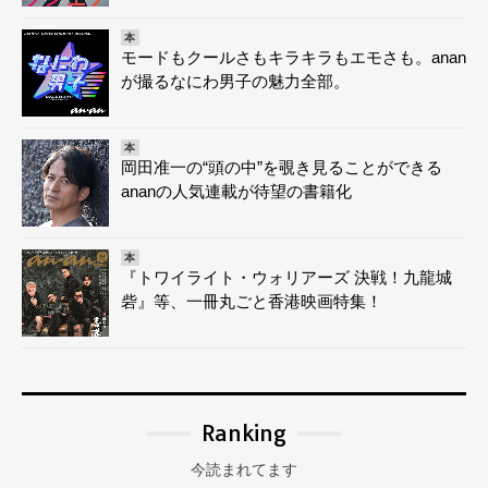
本
モードもクールさもキラキラもエモさも。anan
が撮るなにわ男子の魅力全部。
本
岡田准一の“頭の中”を覗き見ることができる
ananの人気連載が待望の書籍化
本
『トワイライト・ウォリアーズ 決戦！九龍城
砦』等、一冊丸ごと香港映画特集！
Ranking
今読まれてます