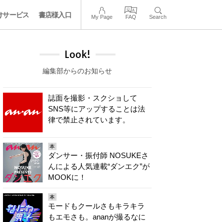
けサービス
書店様入口
My Page
FAQ
Search
Look!
編集部からのお知らせ
誌面を撮影・スクショして
SNS等にアップすることは法
律で禁止されています。
本
ダンサー・振付師 NOSUKEさ
んによる人気連載“ダンエク”が
MOOKに！
本
モードもクールさもキラキラ
もエモさも。ananが撮るなに