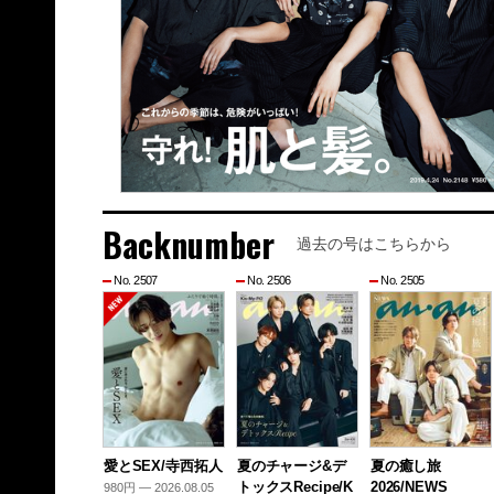
Backnumber
過去の号はこちらから
No. 2507
No. 2506
No. 2505
愛とSEX/寺西拓人
夏のチャージ&デ
夏の癒し旅
トックスRecipe/K
2026/NEWS
980円 — 2026.08.05