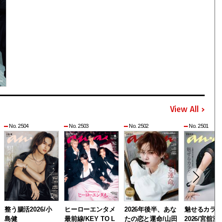
View All
No. 2504
No. 2503
No. 2502
No. 2501
整う腸活2026/小
ヒーローエンタメ
2026年後半、あな
魅せるカラ
島健
最前線/KEY TO L
たの恋と運命/山田
2026/宮舘涼