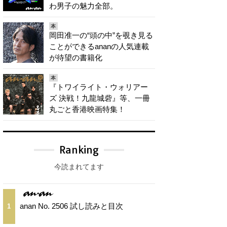
わ男子の魅力全部。
本
岡田准一の“頭の中”を覗き見る
ことができるananの人気連載
が待望の書籍化
本
『トワイライト・ウォリアー
ズ 決戦！九龍城砦』等、一冊
丸ごと香港映画特集！
Ranking
今読まれてます
anan No. 2506 試し読みと目次
1