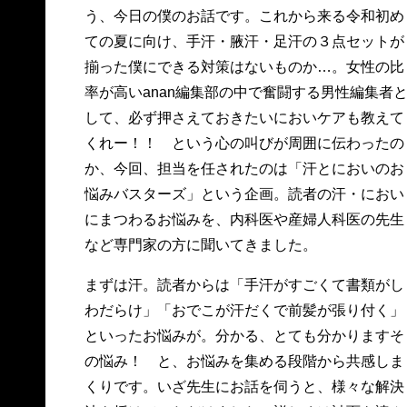
う、今日の僕のお話です。これから来る令和初め
ての夏に向け、手汗・腋汗・足汗の３点セットが
揃った僕にできる対策はないものか…。女性の比
率が高いanan編集部の中で奮闘する男性編集者
して、必ず押さえておきたいにおいケアも教えて
くれー！！ という心の叫びが周囲に伝わったの
か、今回、担当を任されたのは「汗とにおいのお
悩みバスターズ」という企画。読者の汗・におい
にまつわるお悩みを、内科医や産婦人科医の先生
など専門家の方に聞いてきました。
まずは汗。読者からは「手汗がすごくて書類がし
わだらけ」「おでこが汗だくで前髪が張り付く」
といったお悩みが。分かる、とても分かりますそ
の悩み！ と、お悩みを集める段階から共感しま
くりです。いざ先生にお話を伺うと、様々な解決