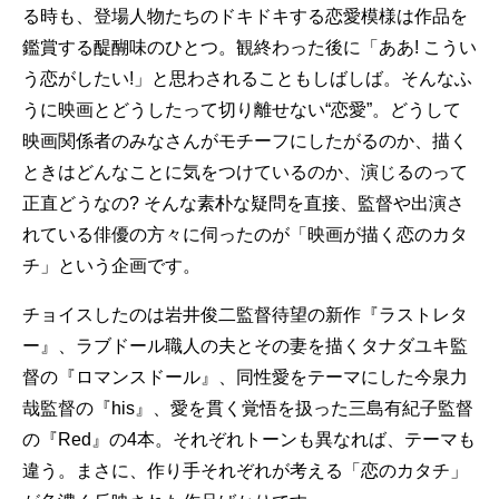
る時も、登場人物たちのドキドキする恋愛模様は作品を
鑑賞する醍醐味のひとつ。観終わった後に「ああ! こうい
う恋がしたい!」と思わされることもしばしば。そんなふ
うに映画とどうしたって切り離せない“恋愛”。どうして
映画関係者のみなさんがモチーフにしたがるのか、描く
ときはどんなことに気をつけているのか、演じるのって
正直どうなの? そんな素朴な疑問を直接、監督や出演さ
れている俳優の方々に伺ったのが「映画が描く恋のカタ
チ」という企画です。
チョイスしたのは岩井俊二監督待望の新作『ラストレタ
ー』、ラブドール職人の夫とその妻を描くタナダユキ監
督の『ロマンスドール』、同性愛をテーマにした今泉力
哉監督の『his』、愛を貫く覚悟を扱った三島有紀子監督
の『Red』の4本。それぞれトーンも異なれば、テーマも
違う。まさに、作り手それぞれが考える「恋のカタチ」