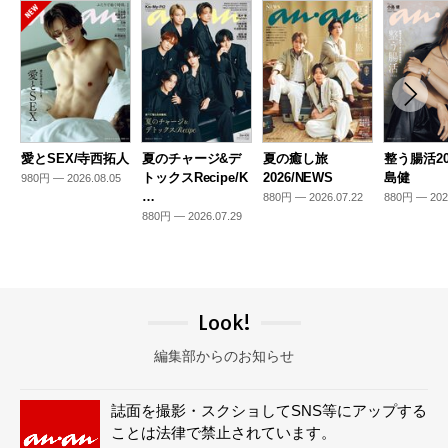
愛とSEX/寺西拓人
夏のチャージ&デ
夏の癒し旅
整う腸活20
トックスRecipe/K
2026/NEWS
島健
980円 — 2026.08.05
…
880円 — 2026.07.22
880円 — 202
880円 — 2026.07.29
Look!
編集部からのお知らせ
誌面を撮影・スクショしてSNS等にアップする
ことは法律で禁止されています。