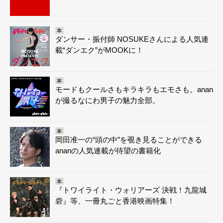
本
ダンサー・振付師 NOSUKEさんによる人気連
載“ダンエク”がMOOKに！
本
モードもクールさもキラキラもエモさも。anan
が撮るなにわ男子の魅力全部。
本
岡田准一の“頭の中”を覗き見ることができる
ananの人気連載が待望の書籍化
本
『トワイライト・ウォリアーズ 決戦！九龍城
砦』等、一冊丸ごと香港映画特集！