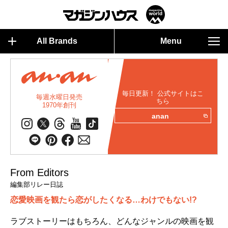
All Brands
Menu
毎日更新！ 公式サイトはこ
毎週水曜日発売
ちら
1970年創刊
anan
From Editors
編集部リレー日誌
恋愛映画を観たら恋がしたくなる…わけでもない!?
ラブストーリーはもちろん、どんなジャンルの映画を観