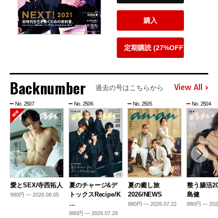
購入
定期購読 (27%OFF)
Backnumber
View All
過去の号はこちらから
No. 2507
No. 2506
No. 2505
No. 2504
愛とSEX/寺西拓人
夏のチャージ&デ
夏の癒し旅
整う腸活20
トックスRecipe/K
2026/NEWS
島健
980円 — 2026.08.05
…
880円 — 2026.07.22
880円 — 202
880円 — 2026.07.29