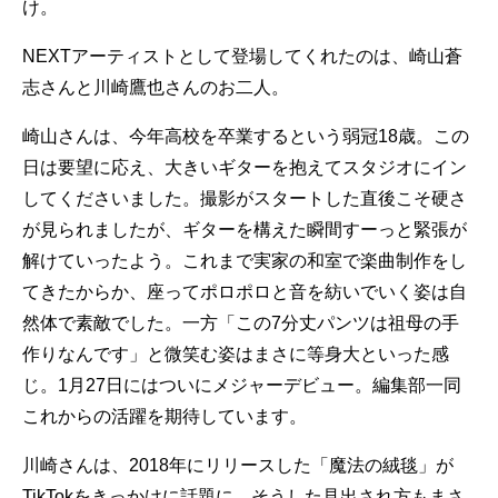
け。
NEXTアーティストとして登場してくれたのは、崎山蒼
志さんと川崎鷹也さんのお二人。
崎山さんは、今年高校を卒業するという弱冠18歳。この
日は要望に応え、大きいギターを抱えてスタジオにイン
してくださいました。撮影がスタートした直後こそ硬さ
が見られましたが、ギターを構えた瞬間すーっと緊張が
解けていったよう。これまで実家の和室で楽曲制作をし
てきたからか、座ってポロポロと音を紡いでいく姿は自
然体で素敵でした。一方「この7分丈パンツは祖母の手
作りなんです」と微笑む姿はまさに等身大といった感
じ。1月27日にはついにメジャーデビュー。編集部一同
これからの活躍を期待しています。
川崎さんは、2018年にリリースした「魔法の絨毯」が
TikTokをきっかけに話題に。そうした見出され方もまさ