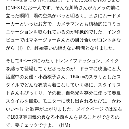
にNEXTなお一人です。そんな川崎さんがカメラの前に
立った瞬間、場の空気がパッと明るく。まさにムードメ
ーカーといったお方で、カメラマンとも積極的にコミュ
ニケーションを取られているのが印象的でした。インタ
ビューではマネージャーさんとの掛け合いがコントさな
がら（!）で、終始笑いの絶えない時間となりました。
そして4ページにわたりトレンドファッション、メイク
を纏って登場してくださったのが、ドラマに映画にと大
活躍中の女優・小西桜子さん。164cmのスラリとしたス
タイルでどんな衣装も着こなしていく姿に、スタイリス
トさんもびっくり。その後、自然光を存分に使って春夏
スタイルを撮影。モニターに映し出されるたびに「かわ
いい〜!」と歓声が上がりました。メイクページでは左右
で180度雰囲気の異なる小西さんを見ることができるの
で、要チェックですよ。（HM）