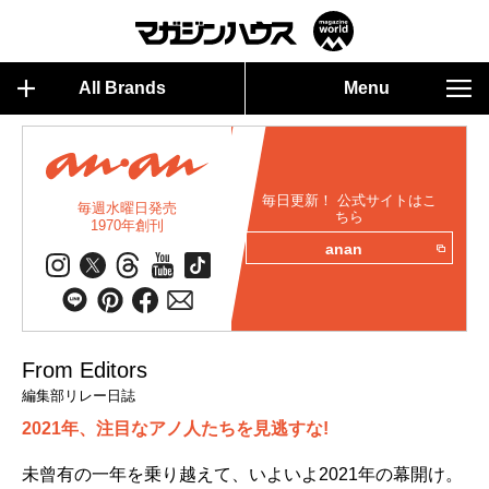
All Brands
Menu
毎日更新！ 公式サイトはこ
毎週水曜日発売
ちら
1970年創刊
anan
From Editors
編集部リレー日誌
2021年、注目なアノ人たちを見逃すな!
未曾有の一年を乗り越えて、いよいよ2021年の幕開け。