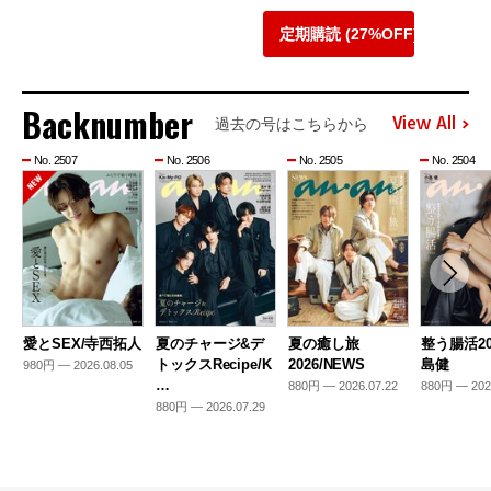
定期購読 (27%OFF)
Backnumber
View All
過去の号はこちらから
No. 2507
No. 2506
No. 2505
No. 2504
愛とSEX/寺西拓人
夏のチャージ&デ
夏の癒し旅
整う腸活20
トックスRecipe/K
2026/NEWS
島健
980円 — 2026.08.05
…
880円 — 2026.07.22
880円 — 202
880円 — 2026.07.29