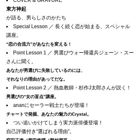
COVER & GRAVURE
東方神起
が語る、男らしさのかたち
Special Lesson ／ 長く続く恋が始まる、スペシャル
講座。
“恋の合流力”があなたを変える！
Point Lesson 1 ／ 男選びウォー帰還兵ジェーン・スー
さんに聞く。
あなたが男選びに失敗しているのには、
それなりの理由があってだな。
Point Lesson 2 ／ 熱血教師・杉作J太郎さんが説く！
男選びの“女の盲点”講座。
ananにセーラー戦士たちが登場！
チャートで発掘、あなたの魅力のCrystal。
つい追いかけてしまう実力派俳優登場！
自己評価付き“選ばれる理由”。