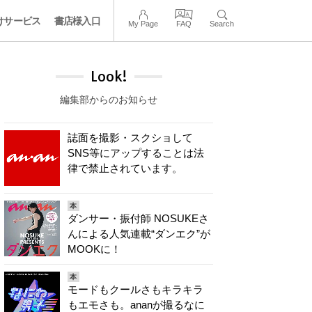
けサービス
書店様入口
My Page
FAQ
Search
Look!
編集部からのお知らせ
誌面を撮影・スクショして
SNS等にアップすることは法
律で禁止されています。
本
ダンサー・振付師 NOSUKEさ
んによる人気連載“ダンエク”が
MOOKに！
本
モードもクールさもキラキラ
もエモさも。ananが撮るなに