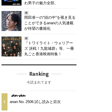
わ男子の魅力全部。
本
岡田准一の“頭の中”を覗き見る
ことができるananの人気連載
が待望の書籍化
本
『トワイライト・ウォリアー
ズ 決戦！九龍城砦』等、一冊
丸ごと香港映画特集！
Ranking
今読まれてます
anan No. 2506 試し読みと目次
1