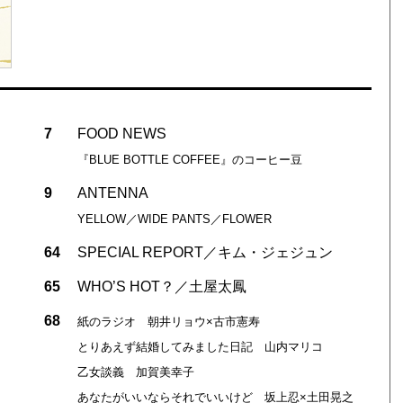
7
FOOD NEWS
『BLUE BOTTLE COFFEE』のコーヒー豆
9
ANTENNA
YELLOW／WIDE PANTS／FLOWER
64
SPECIAL REPORT／キム・ジェジュン
65
WHO’S HOT？／土屋太鳳
68
紙のラジオ 朝井リョウ×古市憲寿
とりあえず結婚してみました日記 山内マリコ
乙女談義 加賀美幸子
あなたがいいならそれでいいけど 坂上忍×土田晃之