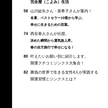
完全暦（こよみ）生活
58
山川紘矢さん・亜希子さんが案内！
名著、ベストセラー10冊から学ぶ、
幸せに生きるための言葉。
74
西谷泰人さんが伝授。
決めた瞬間から運気急上昇。
春の吉方旅行で幸せになる！
80
叶えたいお願い別に紹介します。
開運クチコミジンクス大集合！
82
勝負の世界で生きる女性4人が実践する
開運習慣とジンクスとは？