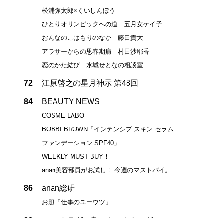
松浦弥太郎×くいしんぼう
ひとりオリンピックへの道 五月女ケイ子
おんなのこはもりのなか 藤田貴大
アラサーからの思春期病 村田沙耶香
恋のかた結び 水城せとなの相談室
72
江原啓之の星月神示 第48回
84
BEAUTY NEWS
COSME LABO
BOBBI BROWN「インテンシブ スキン セラム
ファンデーション SPF40」
WEEKLY MUST BUY！
anan美容部員がお試し！ 今週のマストバイ。
86
anan総研
お題「仕事のユーウツ」