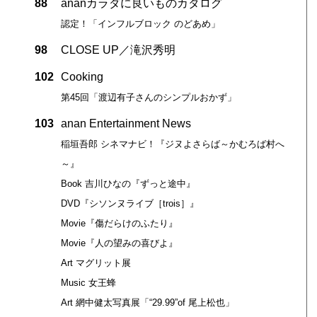
88
ananカラダに良いものカタログ
認定！「インフルブロック のどあめ」
98
CLOSE UP／滝沢秀明
102
Cooking
第45回「渡辺有子さんのシンプルおかず」
103
anan Entertainment News
稲垣吾郎 シネマナビ！『ジヌよさらば～かむろば村へ
～』
Book 吉川ひなの『ずっと途中』
DVD『シソンヌライブ［trois］』
Movie『傷だらけのふたり』
Movie『人の望みの喜びよ』
Art マグリット展
Music 女王蜂
Art 網中健太写真展「“29.99”of 尾上松也」