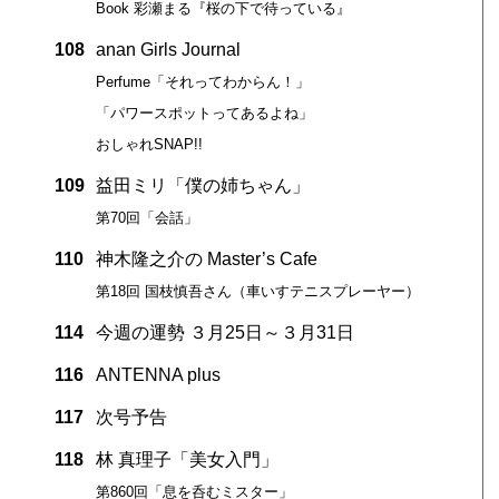
Book 彩瀬まる『桜の下で待っている』
108
anan Girls Journal
Perfume「それってわからん！」
「パワースポットってあるよね」
おしゃれSNAP!!
109
益田ミリ「僕の姉ちゃん」
第70回「会話」
110
神木隆之介の Master’s Cafe
第18回 国枝慎吾さん（車いすテニスプレーヤー）
114
今週の運勢 ３月25日～３月31日
116
ANTENNA plus
117
次号予告
118
林 真理子「美女入門」
第860回「息を呑むミスター」